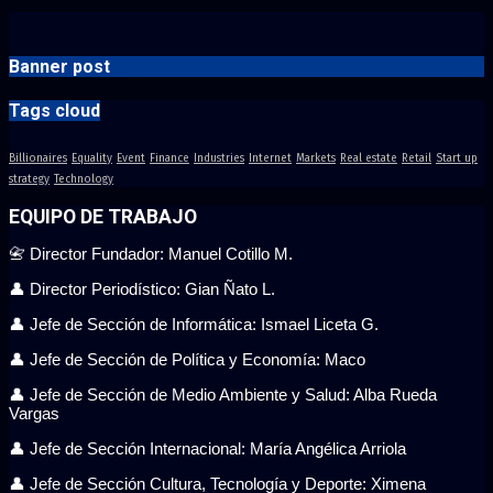
Banner post
Tags cloud
Billionaires
Equality
Event
Finance
Industries
Internet
Markets
Real estate
Retail
Start up
strategy
Technology
EQUIPO DE TRABAJO
📇 Director Fundador: Manuel Cotillo M.
👤 Director Periodístico: Gian Ñato L.
👤 Jefe de Sección de Informática: Ismael Liceta G.
👤 Jefe de Sección de Política y Economía: Maco
👤 Jefe de Sección de Medio Ambiente y Salud: Alba Rueda
Vargas
👤 Jefe de Sección Internacional: María Angélica Arriola
👤 Jefe de Sección Cultura, Tecnología y Deporte: Ximena