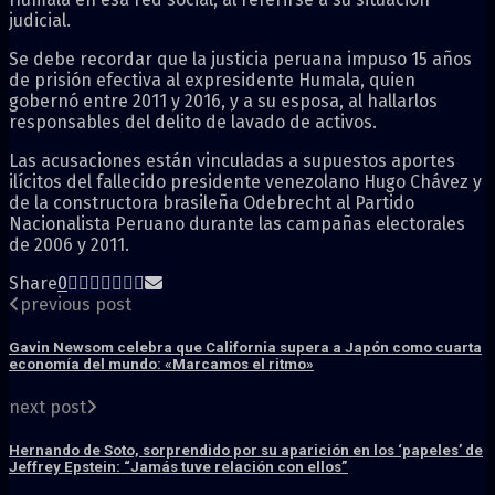
judicial.
Se debe recordar que la justicia peruana impuso 15 años
de prisión efectiva al expresidente Humala, quien
gobernó entre 2011 y 2016, y a su esposa, al hallarlos
responsables del delito de lavado de activos.
Las acusaciones están vinculadas a supuestos aportes
ilícitos del fallecido presidente venezolano Hugo Chávez y
de la constructora brasileña Odebrecht al Partido
Nacionalista Peruano durante las campañas electorales
de 2006 y 2011.
Share
0
previous post
Gavin Newsom celebra que California supera a Japón como cuarta
economía del mundo: «Marcamos el ritmo»
next post
Hernando de Soto, sorprendido por su aparición en los ‘papeles’ de
Jeffrey Epstein: “Jamás tuve relación con ellos”