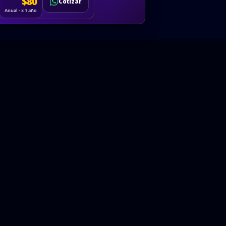
Cotizar
$80
Solicitar
Hablemos
Cotizar
ón
Anual · x 1 año