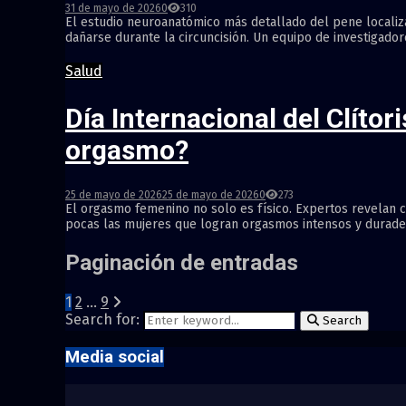
31 de mayo de 2026
0
310
El estudio neuroanatómico más detallado del pene localiza
dañarse durante la circuncisión. Un equipo de investigador
Salud
Día Internacional del Clíto
orgasmo?
25 de mayo de 2026
25 de mayo de 2026
0
273
El orgasmo femenino no solo es físico. Expertos revelan 
pocas las mujeres que logran orgasmos intensos y durader
Paginación de entradas
1
2
…
9
Search for:
Search
Media social