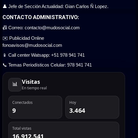
👤 Jefe de Sección Actualidad: Gian Carlos Ñ Lopez.
CONTACTO ADMINISTRATIVO:
📠 Correo: contacto@mudosocial.com
✉️ Publicidad Online
fonoavisos@mudosocial.com
📱 Call center Watsapp: +51 978 941 741
📞 Temas Periodísticos Celular: 978 941 741
Visitas
📊
En tiempo real
Conectados
Hoy
9
3.464
Total vistas
16.912.541