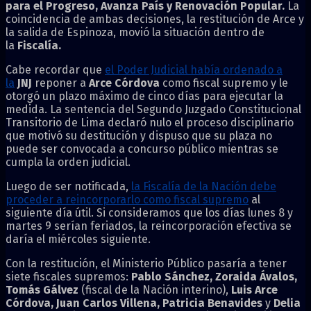
para el Progreso, Avanza País y Renovación Popular.
La
coincidencia de ambas decisiones, la restitución de Arce y
la salida de Espinoza, movió la situación dentro de
la
Fiscalía.
Cabe recordar que
el Poder Judicial había ordenado a
la
JNJ
reponer a
Arce Córdova
como fiscal supremo y le
otorgó un plazo máximo de cinco días para ejecutar la
medida. La sentencia del Segundo Juzgado Constitucional
Transitorio de Lima declaró nulo el proceso disciplinario
que motivó su destitución y dispuso que su plaza no
puede ser convocada a concurso público mientras se
cumpla la orden judicial.
Luego de ser notificada,
la Fiscalía de la Nación debe
proceder a reincorporarlo como fiscal supremo
al
siguiente día útil. Si consideramos que los días lunes 8 y
martes 9 serían feriados, la reincorporación efectiva se
daría el miércoles siguiente.
Con la restitución, el Ministerio Público pasaría a tener
siete fiscales supremos:
Pablo Sánchez, Zoraida Ávalos,
Tomás Gálvez
(fiscal de la Nación interino),
Luis Arce
Córdova, Juan Carlos Villena, Patricia Benavides
y
Delia