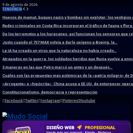
9 de agosto de 2026
TENDENCIA
Huesos de mamut, buques nazis y bombas sin explotar: los vestigios
Redes criminales en Costa Rica incorporan el tráfico de fauna y flor
De los terremotos a los huracanes: así funcionan los sensores que 
Justo cuando el 737 MAX volvía a darle oxígeno a Boeing, la…
La IA ha creado un virus que la naturaleza no había creado…
Atrapados en la guerra: los soldados heridos que Rusia vuelve a env
3 maneras en las que Petro marcó un antes y un después…
Cuáles son las propuestas más polémicas de la «patria milagro» de 
«Arrogante» e «hipócrita»: China acusa a EE.UU. de entorpecer ope
Constitucionalismo, democracia y representación
Facebook
Twitter
Instagram
Pinterest
Youtube
DISEÑO WEB
PROFESIONAL
HOSTING SSD
CRM & DASHBOARD
CORREO
CORPORATIVO
SÚPER RÁPIDO
A MEDIDA
Desd
Vende más por internet · Rápida · Moderna