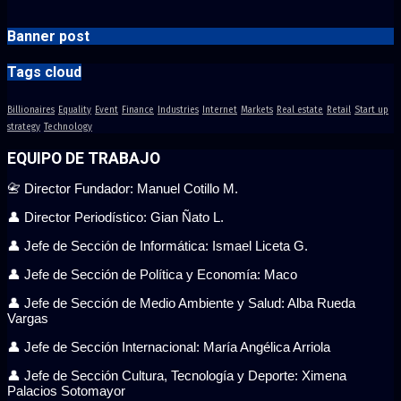
Banner post
Tags cloud
Billionaires
Equality
Event
Finance
Industries
Internet
Markets
Real estate
Retail
Start up
strategy
Technology
EQUIPO DE TRABAJO
📇 Director Fundador: Manuel Cotillo M.
👤 Director Periodístico: Gian Ñato L.
👤 Jefe de Sección de Informática: Ismael Liceta G.
👤 Jefe de Sección de Política y Economía: Maco
👤 Jefe de Sección de Medio Ambiente y Salud: Alba Rueda
Vargas
👤 Jefe de Sección Internacional: María Angélica Arriola
👤 Jefe de Sección Cultura, Tecnología y Deporte: Ximena
Palacios Sotomayor