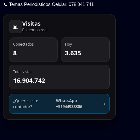
📞 Temas Periodísticos Celular: 978 941 741
Visitas
📊
En tiempo real
Conectados
Hoy
8
3.635
Total vistas
16.904.742
¿Quieres este
WhatsApp
→
contador?
+51944938306