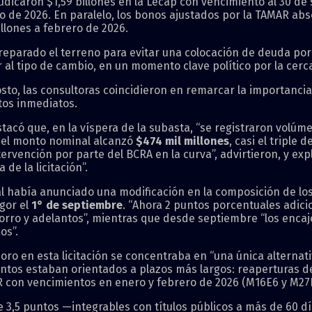
adjudicaron $1,59 billones en la Lecap con vencimiento al 30 d
ro de 2026. En paralelo, los bonos ajustados por la TAMAR ab
llones a febrero de 2026.
reparado el terreno para evitar una colocación de deuda por 
l tipo de cambio, en un momento clave político por la cerca
gosto, las consultoras coincidieron en remarcar la importanci
tos inmediatos.
tacó que, en la víspera de la subasta, “se registraron volú
, el monto nominal alcanzó
$474 mil millones
, casi el triple
ervención por parte del BCRA en la curva”, advirtieron, y e
de la licitación”.
al había anunciado una modificación en la composición de l
gor el
1° de septiembre
. “Ahora 2 puntos porcentuales adic
rro y adelantos”, mientras que desde septiembre “los encaje
os”.
oro en esta licitación se concentraba en “una única alternati
entos estaban orientados a plazos más largos: reaperturas de
R con vencimientos en enero y febrero de 2026 (M16E6 y M27F
de 3,5 puntos —integrables con títulos públicos a más de 60 d