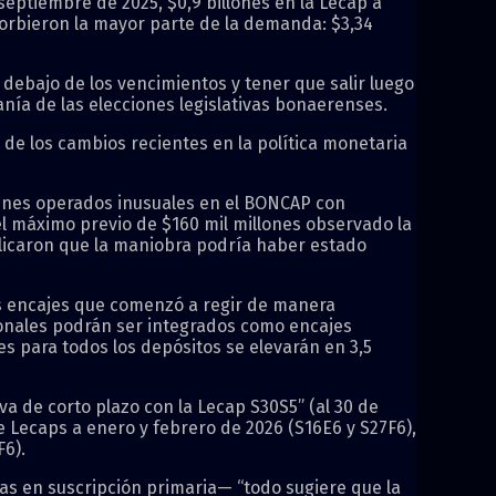
e septiembre de 2025, $0,9 billones en la Lecap a
sorbieron la mayor parte de la demanda: $3,34
debajo de los vencimientos y tener que salir luego
nía de las elecciones legislativas bonaerenses.
a de los cambios recientes en la política monetaria
menes operados inusuales en el BONCAP con
 del máximo previo de $160 mil millones observado la
xplicaron que la maniobra podría haber estado
os encajes que comenzó a regir de manera
ionales podrán ser integrados como encajes
s para todos los depósitos se elevarán en 3,5
va de corto plazo con la Lecap S30S5” (al 30 de
 Lecaps a enero y febrero de 2026 (S16E6 y S27F6),
6).
ías en suscripción primaria— “todo sugiere que la