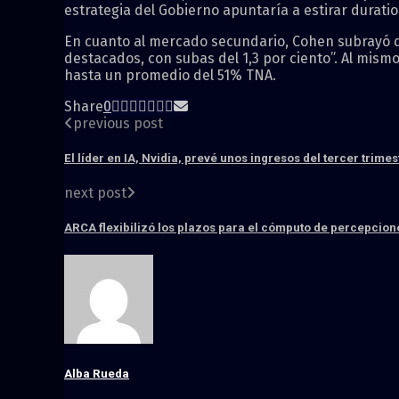
estrategia del Gobierno apuntaría a estirar durati
En cuanto al mercado secundario, Cohen subrayó que
destacados, con subas del 1,3 por ciento”. Al mism
hasta un promedio del 51% TNA.
Share
0
previous post
El líder en IA, Nvidia, prevé unos ingresos del tercer trime
next post
ARCA flexibilizó los plazos para el cómputo de percepcion
Alba Rueda