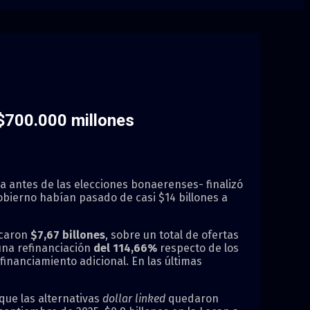
 $700.000 millones
ia antes de las elecciones bonaerenses- finalizó
obierno habían pasado de casi $14 billones a
icaron
$7,67 billones
, sobre un total de ofertas
 una refinanciación
del 114,66%
respecto de los
financiamiento adicional. En las últimas
 que las alternativas
dollar linked
quedaron