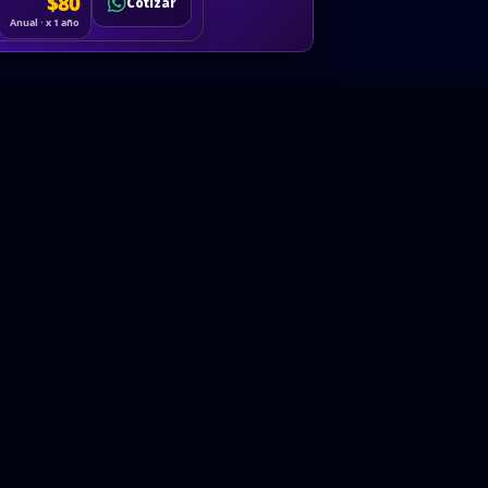
Cotizar
$80
Solicitar
Hablemos
Cotizar
ón
Anual · x 1 año