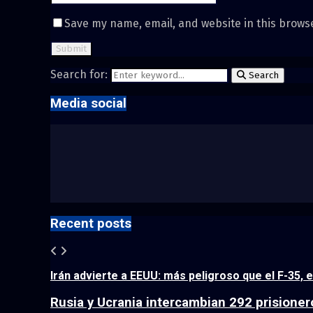
Save my name, email, and website in this brows
Search for:
Search
Media social
Recent posts
Irán advierte a EEUU: más peligroso que el F-35, 
Rusia y Ucrania intercambian 292 prisioner