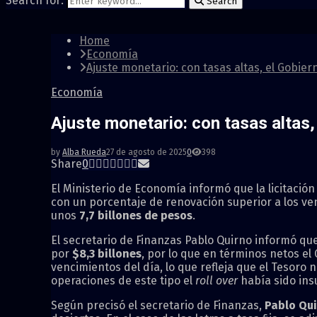
Search for:
Search
Home
Economía
Ajuste monetario: con tasas altas, el Gobie
Economía
Ajuste monetario: con tasas altas
by
Alba Rueda
27 de agosto de 2025
0
398
Share
0
El Ministerio de Economía informó que la licitación
con un porcentaje de renovación superior a los ve
unos
7,7 billones de pesos
.
El secretario de Finanzas Pablo Quirno informó qu
por
$8,3 billones
, por lo que en términos netos el
vencimientos del día, lo que refleja que el Tesoro 
operaciones de este tipo el
roll over
había sido insu
Según precisó el secretario de Finanzas,
Pablo Qu