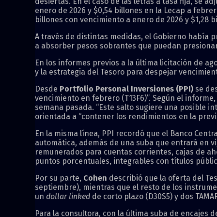
desiertas. En el caso de las letras a tasa fija, se 
enero de 2026 y $0,54 billones en la Lecap a febre
billones con vencimiento a enero de 2026 y $1,28 bi
A través de distintas medidas, el Gobierno había p
a absorber pesos sobrantes que puedan presionar a
En los informes previos a la última licitación de a
y la estrategia del Tesoro para despejar vencimien
Desde
Portfolio Personal Inversiones (PPI)
se des
vencimiento en febrero (T13F6)”. Según el informe
semana pasada. “Este salto sugiere una posible int
orientada a “contener los rendimientos en la previa 
En la misma línea, PPI recordó que el Banco Centr
automática, además de una suba que entrará en vi
remunerados para cuentas corrientes, cajas de aho
puntos porcentuales, integrables con títulos públic
Por su parte,
Cohen
describió que la oferta del Tes
septiembre), mientras que el resto de los instrum
un
dollar linked
de corto plazo (D30S5) y dos TAMA
Para la consultora, con la última suba de encajes 