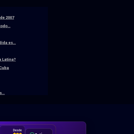
sde 2007
 todo…
edida es…
 Latina?
 Cuba
os…
DA
Desde