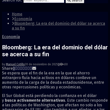
Search for:
Search
Home
Economía
Bloomberg: La era del dominio del dólar se acerca
a su fin
Economía
Bloomberg: La era del dominio del dólar
se acerca a su fin
by
Manuel Cotillo
20 de noviembre de 2025
0
450
Share
0
Se espera que el fin de la era en la que el ahorro
extranjero fluía hacia activos en dólares conlleve un
aumento de la carga de la deuda estadounidense, entre
otras repercusiones políticas y económicas.
El Sur Global está perdiendo la confianza en el dólar
y
busca activamente alternativas
. Este cambio responde
a las políticas de Washington, que afectan no solo a los
adversarios de EE.UU., sino también a sus aliados, y a los