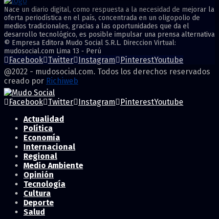
Nace un diario digital, como respuesta a la necesidad de mejorar la
oferta periodística en el país, concentrada en un oligopolio de
medios tradicionales, gracias a las oportunidades que da el
desarrollo tecnológico, es posible impulsar una prensa alternativa
© Empresa Editora Mudo Social S.R.L. Direccion Virtual:
mudosocial.com Lima 13 - Perú
Facebook
Twitter
Instagram
Pinterest
Youtube
@2022 - mudosocial.com. Todos los derechos reservados
creado por
Richiweb
Facebook
Twitter
Instagram
Pinterest
Youtube
Actualidad
Política
Economía
Internacional
Regional
Medio Ambiente
Opinión
Tecnología
Cultura
Deporte
Salud