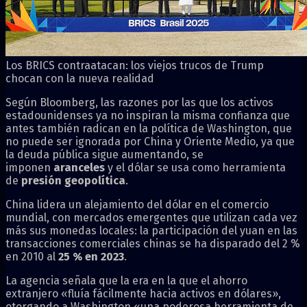
Los BRICS contraatacan: los viejos trucos de Trump
chocan con la nueva realidad
Según Bloomberg, las razones por las que los activos
estadounidenses ya no inspiran la misma confianza que
antes también radican en la política de Washington, que
no puede ser ignorada por China y Oriente Medio, ya que
la deuda pública sigue aumentando, se
imponen
aranceles
y el dólar se usa como herramienta
de
presión geopolítica
.
China lidera un alejamiento del dólar en el comercio
mundial, con mercados emergentes que utilizan cada vez
más sus monedas locales: la participación del yuan en las
transacciones comerciales chinas se ha disparado del 2 %
en 2010 al
25 % en 2023
.
La agencia señala que la era en la que el ahorro
extranjero «fluía fácilmente hacia activos en dólares»,
otorgando a Washington «una poderosa herramienta de