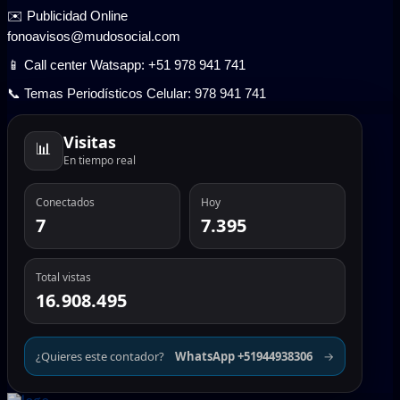
✉️ Publicidad Online
fonoavisos@mudosocial.com
📱 Call center Watsapp: +51 978 941 741
📞 Temas Periodísticos Celular: 978 941 741
Visitas
📊
En tiempo real
Conectados
Hoy
7
7.395
Total vistas
16.908.495
¿Quieres este contador?
WhatsApp +51944938306
→