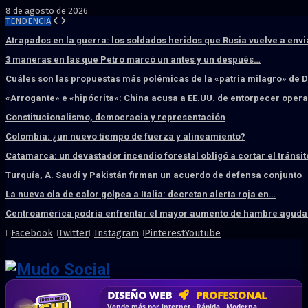
8 de agosto de 2026
TENDENCIA
Atrapados en la guerra: los soldados heridos que Rusia vuelve a env
3 maneras en las que Petro marcó un antes y un después…
Cuáles son las propuestas más polémicas de la «patria milagro» de 
«Arrogante» e «hipócrita»: China acusa a EE.UU. de entorpecer ope
Constitucionalismo, democracia y representación
Colombia: ¿un nuevo tiempo de fuerza y alineamiento?
Catamarca: un devastador incendio forestal obligó a cortar el tránsit
Turquía, A. Saudí y Pakistán firman un acuerdo de defensa conjunto
La nueva ola de calor golpea a Italia: decretan alerta roja en…
Centroamérica podría enfrentar el mayor aumento de hambre aguda 
Facebook
Twitter
Instagram
Pinterest
Youtube
DISEÑO WEB
PROFESIONAL
HOSTING SSD
CRM & DASHBOARD
CORREO
CORPORATIVO
SÚPER RÁPIDO
A MEDIDA
Desd
Vende más por internet · Rápida · Moderna