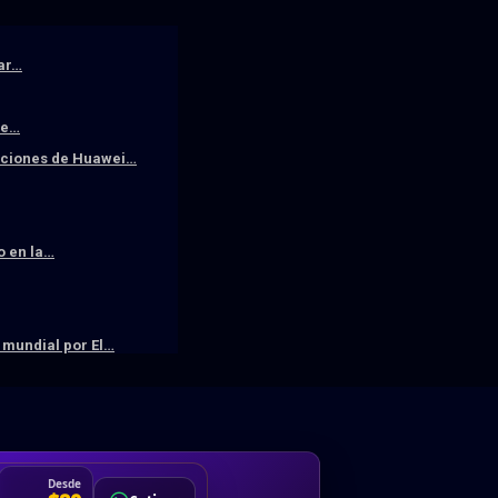
iar…
De…
raciones de Huawei…
o en la…
mundial por El…
DA
Desde