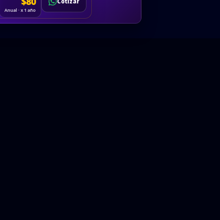
Cotizar
$80
Solicitar
Hablemos
Cotizar
ón
Anual · x 1 año