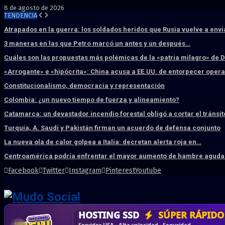
8 de agosto de 2026
TENDENCIA
Atrapados en la guerra: los soldados heridos que Rusia vuelve a env
3 maneras en las que Petro marcó un antes y un después…
Cuáles son las propuestas más polémicas de la «patria milagro» de 
«Arrogante» e «hipócrita»: China acusa a EE.UU. de entorpecer ope
Constitucionalismo, democracia y representación
Colombia: ¿un nuevo tiempo de fuerza y alineamiento?
Catamarca: un devastador incendio forestal obligó a cortar el tránsit
Turquía, A. Saudí y Pakistán firman un acuerdo de defensa conjunto
La nueva ola de calor golpea a Italia: decretan alerta roja en…
Centroamérica podría enfrentar el mayor aumento de hambre aguda 
Facebook
Twitter
Instagram
Pinterest
Youtube
DISEÑO WEB
PROFESIONAL
HOSTING SSD
CRM & DASHBOARD
CORREO
CORPORATIVO
SÚPER RÁPIDO
A MEDI
Vende más por internet · Rápida · Moderna