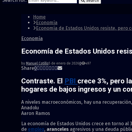
Search for:
Search
Home
Economía
Economía de Estados Unidos resiste, pero c
Economía
Economía de Estados Unidos resist
by
Manuel Cotillo
5 de enero de 2026
0
497
Share
0
Contraste. El
PBI
crece 3%, pero l
hogares de bajos ingresos y un c
A niveles macroeconómicos, hay una recuperación, 
Anadolu
Aaron Ramos
La economía de Estados Unidos crece en torno al 3
de
empleo
,
aranceles
agresivos y una deuda públic