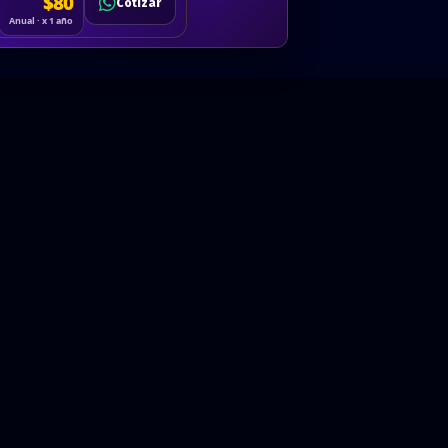
Cotizar
$80
Solicitar
Hablemos
Cotizar
ón
Anual · x 1 año