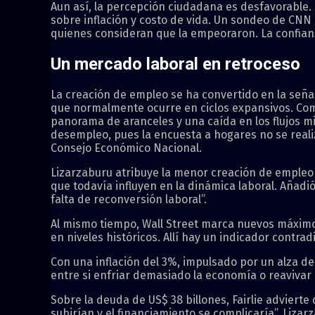
Aun así, la percepción ciudadana es desfavorable
sobre inflación y costo de vida. Un sondeo de CNN
quienes consideran que la empeoraron. La confianz
Un mercado laboral en retroceso
La creación de empleo se ha convertido en la señ
que normalmente ocurre en ciclos expansivos. Como
panorama de aranceles y una caída en los flujos m
desempleo, pues la encuesta a hogares no se realizó
Consejo Económico Nacional.
Lizarzaburu atribuye la menor creación de empleo
que todavía influyen en la dinámica laboral. Añadió
falta de reconversión laboral”.
Al mismo tiempo, Wall Street marca nuevos máximos.
en niveles históricos. Allí hay un indicador contra
Con una inflación del 3%, impulsado por un alza de 
entre si enfriar demasiado la economía o reavivar 
Sobre la deuda de US$ 38 billones, Fairlie advierte
subirían y el financiamiento se complicaría”. Liza