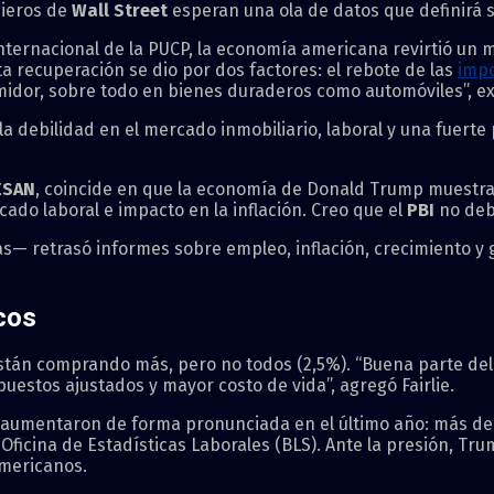
cieros de
Wall Street
esperan una ola de datos que definirá s
ernacional de la PUCP, la economía americana revirtió un ma
a recuperación se dio por dos factores: el rebote de las
imp
midor, sobre todo en bienes duraderos como automóviles”, e
a debilidad en el mercado inmobiliario, laboral y una fuert
ESAN
, coincide en que la economía de Donald Trump muestra 
ado laboral e impacto en la inflación. Creo que el
PBI
no deb
s— retrasó informes sobre empleo, inflación, crecimiento y
cos
tán comprando más, pero no todos (2,5%). “Buena parte del
estos ajustados y mayor costo de vida”, agregó Fairlie.
nos aumentaron de forma pronunciada en el último año: más d
 Oficina de Estadísticas Laborales (BLS). Ante la presión, T
americanos.