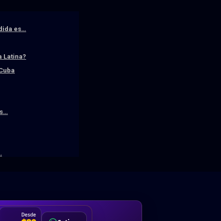
edida es…
 Latina?
 Cuba
os…
…
DA
Desde