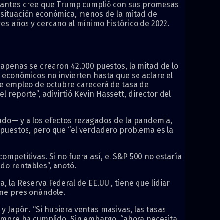
otantes cree que Trump cumplió con sus promesas
a situación económica, menos de la mitad de
es años y cercano al mínimo histórico de 2022.
apenas se crearon 42.000 puestos, la mitad de lo
 económicos no invierten hasta que se aclare el
de empleo de octubre carecerá de tasa de
 reporte”, adivirtió Kevin Hassett, director del
ado— y a los efectos rezagados de la pandemia,
do puestos, pero que “el verdadero problema es la
mpetitivas. Si no fuera así, el S&P 500 no estaría
ndo rentables”, anotó.
, la Reserva Federal de EE.UU., tiene que lidiar
ene presionándole.
y Japón. “Si hubiera ventas masivas, las tasas
siempre ha cumplido. Sin embargo, “ahora necesita