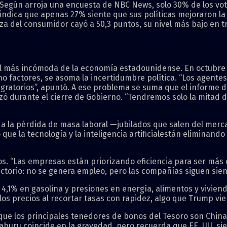
. Según arroja una encuesta de NBC News, solo 30% de los v
 indica que apenas 27% siente que sus políticas mejoraron l
a del consumidor cayó a 50,3 puntos, su nivel más bajo en tr
al más incómoda de la economía estadounidense. En octubre 
 factores, se asoma la incertidumbre política. “Los agentes
igratorios”, apuntó. A ese problema se suma que el informe 
 durante el cierre de Gobierno. “Tendremos solo la mitad del
 a la pérdida de masa laboral —jubilados que salen del merc
 que la tecnología y la inteligencia artificialestán eliminan
 “Las empresas están priorizando eficiencia para ser más co
dictorio: no se genera empleo, pero las compañías siguen sie
4,1% en gasolina y presiones en energía, alimentos y vivienda
los precios al recortar tasas con rapidez, algo que Trump vi
 que los principales tenedores de bonos del Tesoro son China 
rzaburu coincide en la gravedad, pero recuerda que EE. UU. 