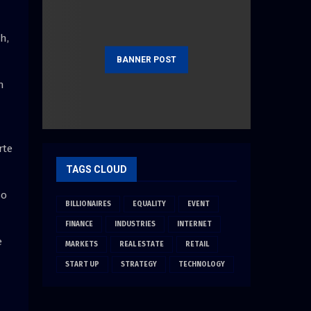
h,
BANNER POST
n
rte
TAGS CLOUD
so
BILLIONAIRES
EQUALITY
EVENT
FINANCE
INDUSTRIES
INTERNET
e
MARKETS
REAL ESTATE
RETAIL
START UP
STRATEGY
TECHNOLOGY