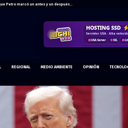
que Petro marcó un antes y un después…
DISEÑO WEB
HOSTING SSD
CRM & DASHBO
CORREO
COR
Vende más por internet · 
Servidor USA · Alta veloci
Control · Automatiza · Mej
Más confianza · Marca prof
Responsive
Optimizad
Tu dominio
USA Server
KPIs
Datos
Antispam
SSL
Flujo
Li
L
REGIONAL
MEDIO AMBIENTE
OPINIÓN
TECNOLO