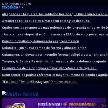
8 de agosto de 2026
TENDENCIA
Atrapados en la guerra: los soldados heridos que Rusia vuelve a env
3 maneras en las que Petro marcó un antes y un después…
Cuáles son las propuestas más polémicas de la «patria milagro» de 
«Arrogante» e «hipócrita»: China acusa a EE.UU. de entorpecer ope
Constitucionalismo, democracia y representación
Colombia: ¿un nuevo tiempo de fuerza y alineamiento?
Catamarca: un devastador incendio forestal obligó a cortar el tránsit
Turquía, A. Saudí y Pakistán firman un acuerdo de defensa conjunto
La nueva ola de calor golpea a Italia: decretan alerta roja en…
Centroamérica podría enfrentar el mayor aumento de hambre aguda 
Facebook
Twitter
Instagram
Pinterest
Youtube
DISEÑO WEB
PROFESIONAL
HOSTING SSD
CRM & DASHBOARD
CORREO
CORPORATIVO
SÚPER RÁPIDO
A MEDIDA
Desd
Vende más por internet · Rápida · Moderna