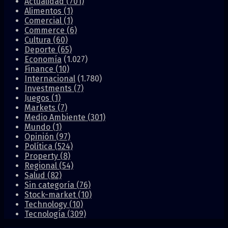
Actualidad
(701)
Alimentos
(1)
Comercial
(1)
Commerce
(6)
Cultura
(60)
Deporte
(65)
Economía
(1.027)
Finance
(10)
Internacional
(1.780)
Investments
(7)
Juegos
(1)
Markets
(7)
Medio Ambiente
(301)
Mundo
(1)
Opinión
(97)
Política
(524)
Property
(8)
Regional
(54)
Salud
(82)
Sin categoría
(76)
Stock-market
(10)
Technology
(10)
Tecnología
(309)