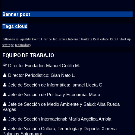
Banner post
Tags cloud
Billionaires
Equality
Event
Finance
Industries
Internet
Markets
Real estate
Retail
Start up
strategy
Technology
EQUIPO DE TRABAJO
📇 Director Fundador: Manuel Cotillo M.
👤 Director Periodístico: Gian Ñato L.
👤 Jefe de Sección de Informática: Ismael Liceta G.
👤 Jefe de Sección de Política y Economía: Maco
👤 Jefe de Sección de Medio Ambiente y Salud: Alba Rueda
Vargas
👤 Jefe de Sección Internacional: María Angélica Arriola
👤 Jefe de Sección Cultura, Tecnología y Deporte: Ximena
Palacios Sotomayor