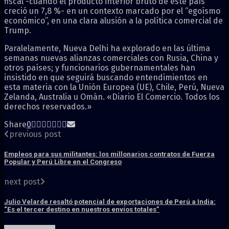
fiscal -cuando el producto interior bruto de este país
creció un 7,8 %- en un contexto marcado por el “egoísmo
económico”, en una clara alusión a la política comercial de
Trump.
Paralelamente, Nueva Delhi ha explorado en las última
semanas nuevas alianzas comerciales con Rusia, China y
otros países; y funcionarios gubernamentales han
insistido en que seguirá buscando entendimientos en
esta materia con la Unión Europea (UE), Chile, Perú, Nueva
Zelanda, Australia u Omán. «Diario El Comercio. Todos los
derechos reservados.»
Share
0
previous post
Empleos para sus militantes: los millonarios contratos de Fuerza
Popular y Perú Libre en el Congreso
next post
Julio Velarde resaltó potencial de exportaciones de Perú a India:
“Es el tercer destino en nuestros envíos totales”