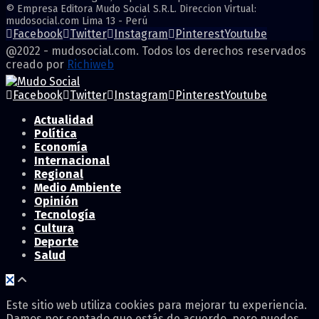
© Empresa Editora Mudo Social S.R.L. Direccion Virtual:
mudosocial.com Lima 13 - Perú
Facebook
Twitter
Instagram
Pinterest
Youtube
@2022 - mudosocial.com. Todos los derechos reservados
creado por
Richiweb
Facebook
Twitter
Instagram
Pinterest
Youtube
Actualidad
Política
Economía
Internacional
Regional
Medio Ambiente
Opinión
Tecnología
Cultura
Deporte
Salud
Este sitio web utiliza cookies para mejorar tu experiencia.
Damos por sentado que estás de acuerdo, pero puedes