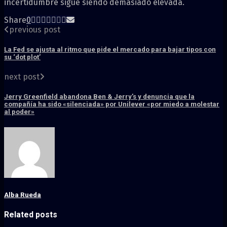
incertidumbre sigue siendo demasiado elevada.
Share
0
previous post
La Fed se ajusta al ritmo que pide el mercado para bajar tipos con
su ‘dot plot’
next post
Jerry Greenfield abandona Ben & Jerry’s y denuncia que la
compañía ha sido «silenciada» por Unilever «por miedo a molestar
al poder»
Alba Rueda
Related posts