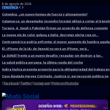
8 de agosto de 2026
TENDENCIA
Colombia: ¿un nuevo tiempo de fuerza y alineamiento?
Catamarca: un devastador incendio forestal obligó a cortar el tránsit
Turquía, A. Saudí y Pakistán firman un acuerdo de defensa conjunto
La nueva ola de calor golpea a Italia: decretan alerta roja en…
Centroamérica podría enfrentar el mayor aumento de hambre aguda 
El «iPhone de la IA» de OpenAI no será un iPhone: será…
La SUNAT frente a un nuevo desafío: recaudar sin destruir a las…
La salud pública peruana: la última rueda del coche
Indira Huilca presenta proyecto para la obligatoriedad del trabajo p
Caso diputado Harvey Colchado: Justicia sí, persecución política no
Facebook
Twitter
Instagram
Pinterest
Youtube
DISEÑO WEB
PROFESIONAL
HOSTING SSD
CRM & DASHBOARD
CORREO
CORPORATIVO
SÚPER RÁPIDO
A MEDIDA
Desd
Vende más por internet · Rápida · Moderna