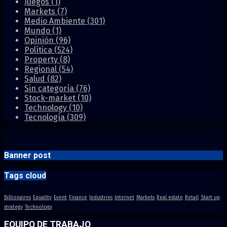
Juegos
(1)
Markets
(7)
Medio Ambiente
(301)
Mundo
(1)
Opinión
(96)
Política
(524)
Property
(8)
Regional
(54)
Salud
(82)
Sin categoría
(76)
Stock-market
(10)
Technology
(10)
Tecnología
(309)
Banner post
Tags cloud
Billionaires
Equality
Event
Finance
Industries
Internet
Markets
Real estate
Retail
Start up
strategy
Technology
EQUIPO DE TRABAJO