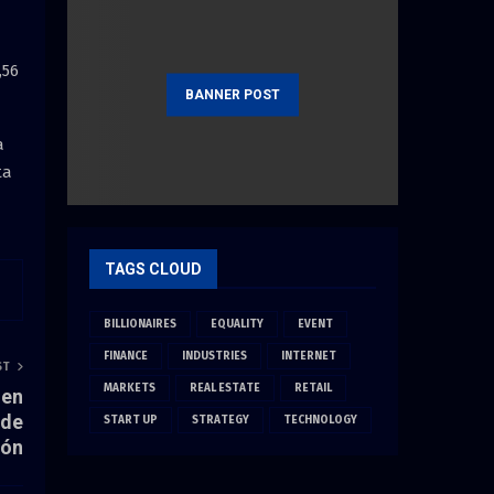
,56
BANNER POST
a
ta
TAGS CLOUD
BILLIONAIRES
EQUALITY
EVENT
FINANCE
INDUSTRIES
INTERNET
ST
MARKETS
REAL ESTATE
RETAIL
 en
 de
START UP
STRATEGY
TECHNOLOGY
ión