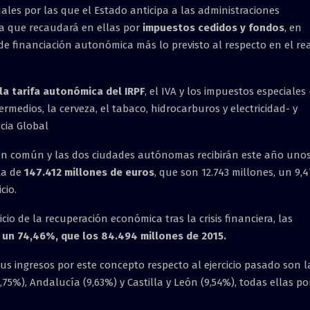
les por las que el Estado anticipa a las administraciones
ima que recaudará en ellas por
impuestos cedidos y fondos
, en
 de financiación autonómica más lo previsto al respecto en el re
la tarifa autonómica del IRPF
, el IVA y los impuestos especiales 
rmedios, la cerveza, el tabaco, hidrocarburos y electricidad- y
cia Global
imen común y las dos ciudades autónomas recibirán este año uno
ta de
147.412 millones de euros
, que son 12.743 millones, un 9,4
cio.
icio de la recuperación económica tras la crisis financiera, las
,
un 74,46%, que los 84.494 millones de 2015.
us ingresos por este concepto respecto al ejercicio pasado son l
,75%), Andalucía (9,63%) y Castilla y León (9,54%), todas ellas po