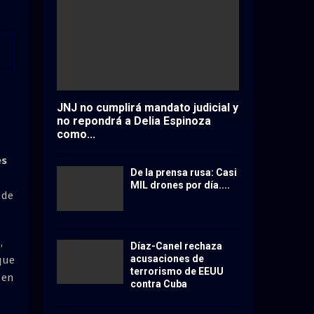
JNJ no cumplirá mandato judicial y
no repondrá a Delia Espinoza
como...
es
De la prensa rusa: Casi
MIL drones por día....
 de
,
Díaz-Canel rechaza
acusaciones de
 que
terrorismo de EEUU
 en
contra Cuba