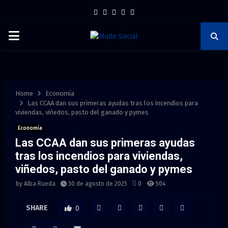
F
T
I
P
Y
a
w
n
i
o
P
c
i
s
n
u
e
t
t
t
t
R
b
t
a
e
u
I
o
e
g
r
b
Home
Economía
Las CCAA dan sus primeras ayudas tras los incendios para
o
r
r
e
e
viviendas, viñedos, pasto del ganado y pymes
M
k
a
s
Economía
m
t
Las CCAA dan sus primeras ayudas
A
tras los incendios para viviendas,
viñedos, pasto del ganado y pymes
R
by
Alba Rueda
30 de agosto de 2025
0
504
Y
SHARE
0