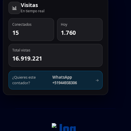
Visitas
📊
En tiempo real
Conectados
Hoy
15
1.760
Total vistas
16.919.221
¿Quieres este
WhatsApp
→
contador?
+51944938306