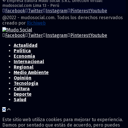
© Empresa Editora Mudo Social S.R.L. Direccion Virtual:
mudosocial.com Lima 13 - Perú
Facebook
Twitter
Instagram
Pinterest
Youtube
@2022 - mudosocial.com. Todos los derechos reservados
creado por
Richiweb
Facebook
Twitter
Instagram
Pinterest
Youtube
Actualidad
Política
Economía
Internacional
Regional
Medio Ambiente
Opinión
Tecnología
Cultura
Deporte
Salud
Este sitio web utiliza cookies para mejorar tu experiencia.
Damos por sentado que estás de acuerdo, pero puedes