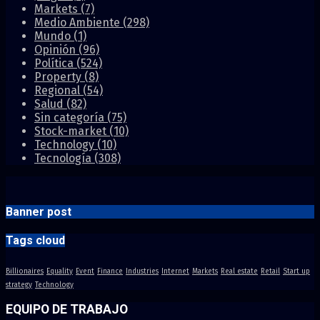
Markets
(7)
Medio Ambiente
(298)
Mundo
(1)
Opinión
(96)
Política
(524)
Property
(8)
Regional
(54)
Salud
(82)
Sin categoría
(75)
Stock-market
(10)
Technology
(10)
Tecnología
(308)
Banner post
Tags cloud
Billionaires
Equality
Event
Finance
Industries
Internet
Markets
Real estate
Retail
Start up
strategy
Technology
EQUIPO DE TRABAJO