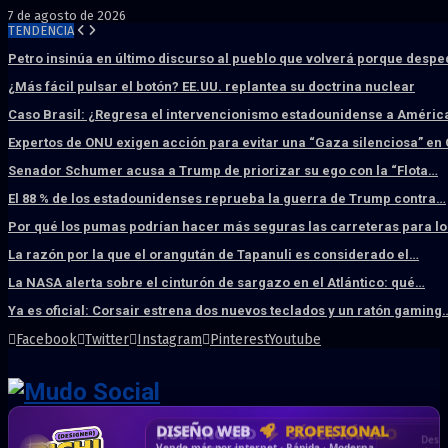
7 de agosto de 2026
TENDENCIA
Petro insinúa en último discurso al pueblo que volverá porque desp
¿Más fácil pulsar el botón? EE.UU. replantea su doctrina nuclear
Caso Brasil: ¿Regresa el intervencionismo estadounidense a América
Expertos de ONU exigen acción para evitar una “Gaza silenciosa” en
Senador Schumer acusa a Trump de priorizar su ego con la “Flota…
El 88 % de los estadounidenses reprueba la guerra de Trump contra…
Por qué los pumas podrían hacer más seguras las carreteras para l
La razón por la que el orangután de Tapanuli es considerado el…
La NASA alerta sobre el cinturón de sargazo en el Atlántico: qué…
Ya es oficial: Corsair estrena dos nuevos teclados y un ratón gaming
Facebook
Twitter
Instagram
Pinterest
Youtube
DISEÑO WEB
PROFESIONAL
HOSTING SSD
CRM & DASHBOARD
CORREO
CORPORATIVO
SÚPER RÁPIDO
A MEDIDA
Desd
Vende más por internet · Rápida · Moderna