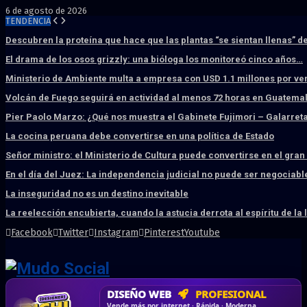
6 de agosto de 2026
TENDENCIA
Descubren la proteína que hace que las plantas “se sientan llenas” d
El drama de los osos grizzly: una bióloga los monitoreó cinco años…
Ministerio de Ambiente multa a empresa con USD 1.1 millones por ve
Volcán de Fuego seguirá en actividad al menos 72 horas en Guatema
Pier Paolo Marzo: ¿Qué nos muestra el Gabinete Fujimori – Galarret
La cocina peruana debe convertirse en una política de Estado
Señor ministro: el Ministerio de Cultura puede convertirse en el gra
En el día del Juez: La independencia judicial no puede ser negociabl
La inseguridad no es un destino inevitable
La reelección encubierta, cuando la astucia derrota al espíritu de la 
Facebook
Twitter
Instagram
Pinterest
Youtube
DISEÑO WEB
PROFESIONAL
HOSTING SSD
CRM & DASHBOARD
CORREO
CORPORATIVO
SÚPER RÁPIDO
A MEDIDA
Desd
Vende más por internet · Rápida · Moderna