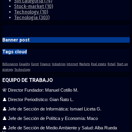
Sin categoría
(74)
Stock-market
(10)
Technology
(10)
Tecnología
(303)
Banner post
Tags cloud
Billionaires
Equality
Event
Finance
Industries
Internet
Markets
Real estate
Retail
Start up
strategy
Technology
EQUIPO DE TRABAJO
📇 Director Fundador: Manuel Cotillo M.
👤 Director Periodístico: Gian Ñato L.
👤 Jefe de Sección de Informática: Ismael Liceta G.
👤 Jefe de Sección de Política y Economía: Maco
👤 Jefe de Sección de Medio Ambiente y Salud: Alba Rueda