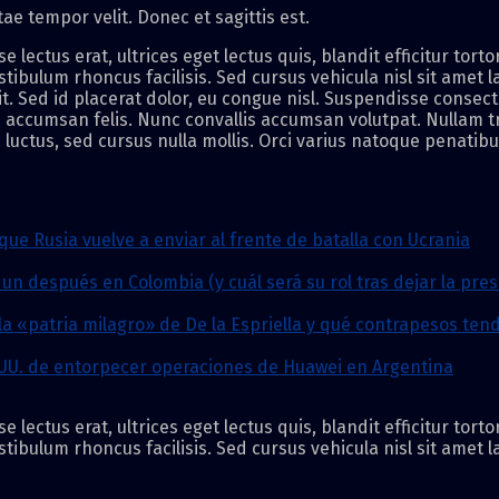
tae tempor velit. Donec et sagittis est.
ectus erat, ultrices eget lectus quis, blandit efficitur tort
ibulum rhoncus facilisis. Sed cursus vehicula nisl sit amet l
it. Sed id placerat dolor, eu congue nisl. Suspendisse consect
n accumsan felis. Nunc convallis accumsan volutpat. Nullam tr
luctus, sed cursus nulla mollis. Orci varius natoque penatib
que Rusia vuelve a enviar al frente de batalla con Ucrania
n después en Colombia (y cuál será su rol tras dejar la pres
la «patria milagro» de De la Espriella y qué contrapesos te
.UU. de entorpecer operaciones de Huawei en Argentina
ectus erat, ultrices eget lectus quis, blandit efficitur tort
ibulum rhoncus facilisis. Sed cursus vehicula nisl sit amet l