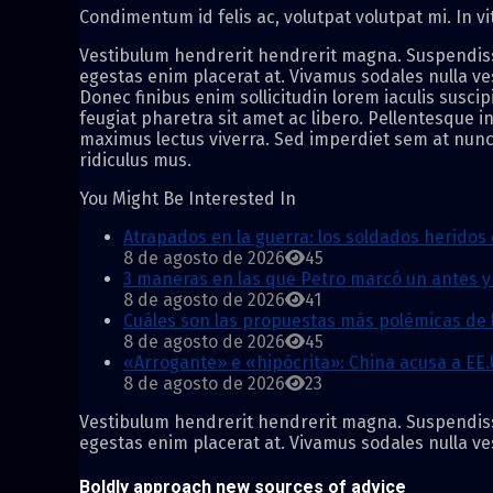
Condimentum id felis ac, volutpat volutpat mi. In vi
Vestibulum hendrerit hendrerit magna. Suspendisse l
egestas enim placerat at. Vivamus sodales nulla vest
Donec finibus enim sollicitudin lorem iaculis suscip
feugiat pharetra sit amet ac libero. Pellentesque i
maximus lectus viverra. Sed imperdiet sem at nunc 
ridiculus mus.
You Might Be Interested In
Atrapados en la guerra: los soldados heridos 
8 de agosto de 2026
45
3 maneras en las que Petro marcó un antes y u
8 de agosto de 2026
41
Cuáles son las propuestas más polémicas de 
8 de agosto de 2026
45
«Arrogante» e «hipócrita»: China acusa a EE
8 de agosto de 2026
23
Vestibulum hendrerit hendrerit magna. Suspendisse l
egestas enim placerat at. Vivamus sodales nulla vest
Boldly approach new sources of advice