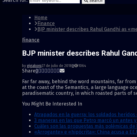
Search for:
Search
Home
Finance
BJP minister describes Rahul Gandhi as «m
Finance
BJP minister describes Rahul Gan
by
gigakorp
27 de julio de 2018
0
1064
Share
0
Far far away, behind the word mountains, far from 
at the coast of the Semantics, a large language oce
paradisematic country, in which roasted parts of 
You Might Be Interested In
Atrapados en la guerra: los soldados heridos 
3 maneras en las que Petro marcó un antes y u
Cuáles son las propuestas más polémicas de 
«Arrogante» e «hipócrita»: China acusa a EE