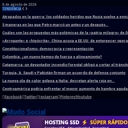
8 de agosto de 2026
TENDENCIA
Atrapados en la guerra: los soldados heridos que Rusia vuelve a env
3 maneras en las que Petro marcó un antes y un después…
Cuáles son las propuestas más polémicas de la «patria milagro» de 
«Arrogante» e «hipócrita»: China acusa a EE.UU. de entorpecer ope
Constitucionalismo, democracia y representación
Colombia: ¿un nuevo tiempo de fuerza y alineamiento?
Catamarca: un devastador incendio forestal obligó a cortar el tránsit
Turquía, A. Saudí y Pakistán firman un acuerdo de defensa conjunto
La nueva ola de calor golpea a Italia: decretan alerta roja en…
Centroamérica podría enfrentar el mayor aumento de hambre aguda 
Facebook
Twitter
Instagram
Pinterest
Youtube
DISEÑO WEB
PROFESIONAL
HOSTING SSD
CRM & DASHBOARD
CORREO
CORPORATIVO
SÚPER RÁPIDO
A MEDI
Vende más por internet · Rápida · Moderna