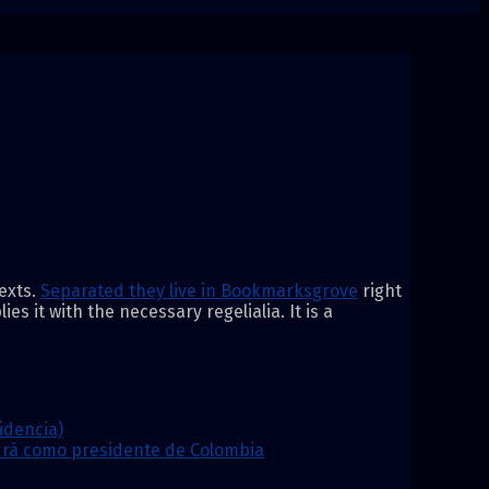
exts.
Separated they live in Bookmarksgrove
right
s it with the necessary regelialia. It is a
idencia)
ndrá como presidente de Colombia