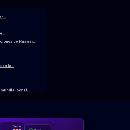
iar…
De…
raciones de Huawei…
o en la…
mundial por El…
DA
Desde