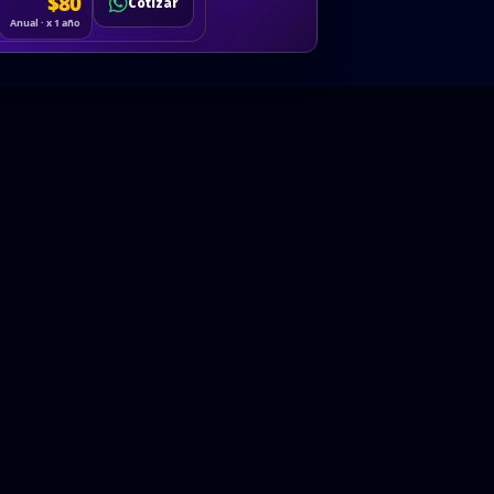
Cotizar
$80
Solicitar
Hablemos
Cotizar
ón
Anual · x 1 año