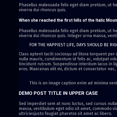
Phasellus malesuada felis eget diam pretium, ut he
viverra dui rhoncus quis.
When she reached the first hills of the Italic Moun
Phasellus malesuada felis eget diam pretium, ut he
viverra dui rhoncus quis. Integer urna massa, vest
FOR THE HAPPIEST LIFE, DAYS SHOULD BE RI
Class aptent taciti sociosqu ad litora torquent pe
nulla mauris, condimentum id felis ac, volutpat volu
tincidunt rutrum. Suspendisse interdum lacus in ligu
eros. Maecenas elit mi, dictum et consectetur nec, s
This is an image caption enim ad minima ven
DEMO POST TITLE IN UPPER CASE
Sed imperdiet sem at nunc luctus, sed cursus nulla
massa, vestibulum eget odio sit amet, commodo viv
ultriciesjusto feugiat pharetra sit amet ac libero.