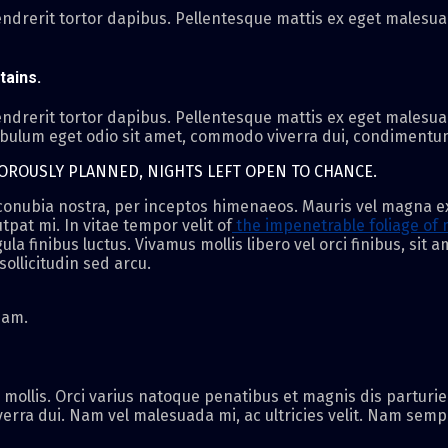
ndrerit tortor dapibus. Pellentesque mattis ex eget malesuad
tains.
ndrerit tortor dapibus. Pellentesque mattis ex eget malesuad
ibulum eget odio sit amet, commodo viverra dui, condimentum 
GOROUSLY PLANNED, NIGHTS LEFT OPEN TO CHANCE.
r conubia nostra, per inceptos himenaeos. Mauris vel magna e
tpat mi. In vitae tempor velit of
the impenetrable foliage of 
la finibus luctus. Vivamus mollis libero vel orci finibus, sit
ollicitudin sed arcu.
iam.
 mollis. Orci varius natoque penatibus et magnis dis partur
erra dui. Nam vel malesuada mi, ac ultricies velit. Nam sem