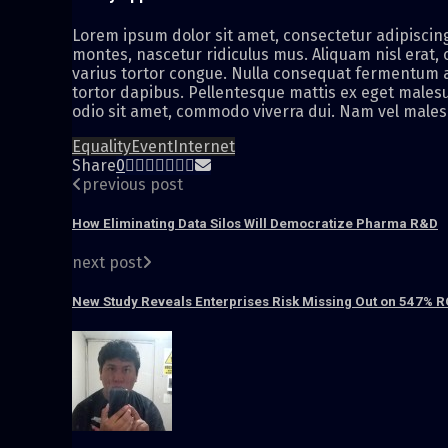
Lorem ipsum dolor sit amet, consectetur adipiscing 
montes, nascetur ridiculus mus. Aliquam nisl erat,
varius tortor congue. Nulla consequat fermentum ar
tortor dapibus. Pellentesque mattis ex eget malesu
odio sit amet, commodo viverra dui. Nam vel malesu
Equality
Event
Internet
Share
0
previous post
How Eliminating Data Silos Will Democratize Pharma R&D
next post
New Study Reveals Enterprises Risk Missing Out on 547% ROI