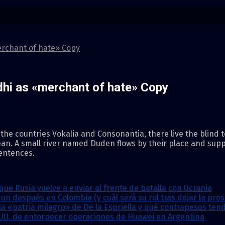
erchant of hate» Copy
dhi as «merchant of hate» Copy
the countries Vokalia and Consonantia, there live the blind t
an. A small river named Duden flows by their place and supplie
sentences.
que Rusia vuelve a enviar al frente de batalla con Ucrania
n después en Colombia (y cuál será su rol tras dejar la pres
la «patria milagro» de De la Espriella y qué contrapesos te
.UU. de entorpecer operaciones de Huawei en Argentina