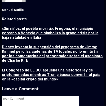
Manuel Cotillo
Related posts
«Sin niños, el pueblo morirá»: Fregona, el municipio
cercano a Venecia que simboliza la grave crisis por la
baja natalidad en Italia
Disney levanta la suspensión del programa de Jimmy
Kimmel pero las cadenas de TV locales no lo emitirán
por los comentarios del presentador sobre el asesinato
de Charlie Kirk
El Congreso de EE.UU. aprueba una histórica ley de
criptomonedas mientras Trump busca convertir al país
en la «capital cripto del mundo»
Leave a Comment