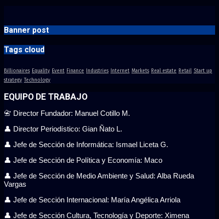
Banner post
Tags cloud
Billionaires
Equality
Event
Finance
Industries
Internet
Markets
Real estate
Retail
Start up
strategy
Technology
EQUIPO DE TRABAJO
📇 Director Fundador: Manuel Cotillo M.
👤 Director Periodístico: Gian Ñato L.
👤 Jefe de Sección de Informática: Ismael Liceta G.
👤 Jefe de Sección de Política y Economía: Maco
👤 Jefe de Sección de Medio Ambiente y Salud: Alba Rueda
Vargas
👤 Jefe de Sección Internacional: María Angélica Arriola
👤 Jefe de Sección Cultura, Tecnología y Deporte: Ximena