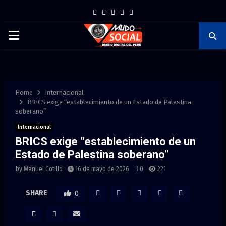
F
T
I
P
Y
a
w
n
i
o
P
c
i
s
n
u
e
t
t
t
t
R
b
t
a
e
u
I
o
e
g
r
b
Home
Internacional
BRICS exige “establecimiento de un Estado de Palestina
o
r
r
e
e
soberano”
M
k
a
s
Internacional
m
t
BRICS exige “establecimiento de un
A
Estado de Palestina soberano”
R
by
Manuel Cotillo
16 de mayo de 2026
0
221
SHARE
0
Y