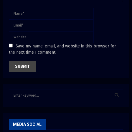
Save my name, email, and website in this browser for
the next time I comment.
S
e
a
S
r
c
E
h
MEDIA SOCIAL
f
A