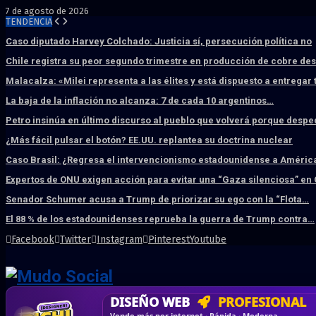
7 de agosto de 2026
TENDENCIA
Caso diputado Harvey Colchado: Justicia sí, persecución política no
Chile registra su peor segundo trimestre en producción de cobre de
Malacalza: «Milei representa a las élites y está dispuesto a entregar
La baja de la inflación no alcanza: 7 de cada 10 argentinos…
Petro insinúa en último discurso al pueblo que volverá porque desp
¿Más fácil pulsar el botón? EE.UU. replantea su doctrina nuclear
Caso Brasil: ¿Regresa el intervencionismo estadounidense a América
Expertos de ONU exigen acción para evitar una “Gaza silenciosa” en
Senador Schumer acusa a Trump de priorizar su ego con la “Flota…
El 88 % de los estadounidenses reprueba la guerra de Trump contra…
Facebook
Twitter
Instagram
Pinterest
Youtube
DISEÑO WEB
PROFESIONAL
HOSTING SSD
CRM & DASHBOARD
CORREO
CORPORATIVO
SÚPER RÁPIDO
A MEDI
Vende más por internet · Rápida · Moderna