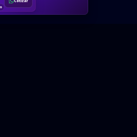
Cotizar
$80
Solicitar
Hablemos
Cotizar
ón
Anual · x 1 año