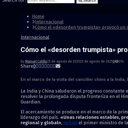
Search for:
Search
Home
Internacional
Cómo el «desorden trumpista» provocó un s
Internacional
Cómo el «desorden trumpista» pro
by
Manuel Cotillo
25 de agosto de 2025
25 de agosto de 2025
0
374
Share
0
En el marco de la visita del canciller chino a la Indi
La India y China saludaron el progreso constante e
resolver la prolongada disputa fronteriza en el 
Guardian.
El acercamiento se produce en el marco de la pri
liderazgo del país.
«Unas relaciones estables, pre
regional y global»
,
señaló
el primer ministro de l