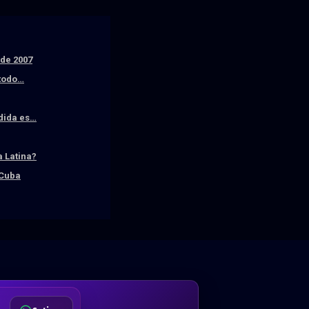
sde 2007
 todo…
edida es…
 Latina?
 Cuba
DA
Desde