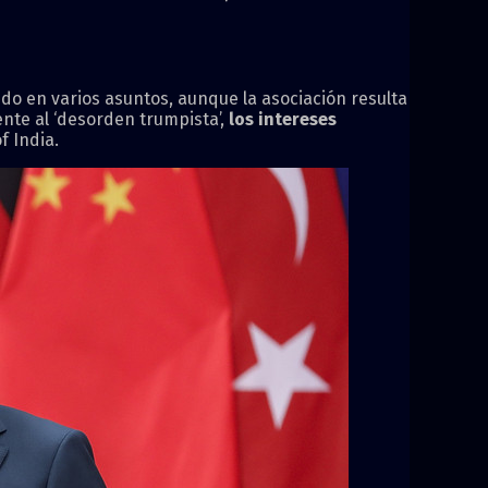
o en varios asuntos, aunque la asociación resulta
rente al ‘desorden trumpista’,
los intereses
f India.