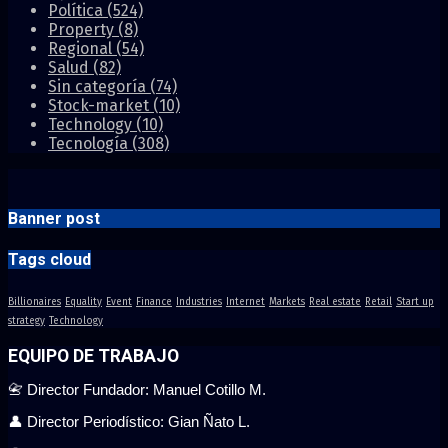
Política
(524)
Property
(8)
Regional
(54)
Salud
(82)
Sin categoría
(74)
Stock-market
(10)
Technology
(10)
Tecnología
(308)
Banner post
Tags cloud
Billionaires
Equality
Event
Finance
Industries
Internet
Markets
Real estate
Retail
Start up
strategy
Technology
EQUIPO DE TRABAJO
📇 Director Fundador: Manuel Cotillo M.
👤 Director Periodístico: Gian Ñato L.