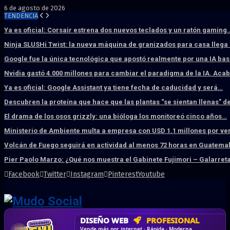
6 de agosto de 2026
TENDENCIA
Ya es oficial: Corsair estrena dos nuevos teclados y un ratón gaming
Ninja SLUSHi Twist: la nueva máquina de granizados para casa llega
Google fue la única tecnológica que apostó realmente por una IA ba
Nvidia gastó 4.000 millones para cambiar el paradigma de la IA. Aca
Ya es oficial: Google Assistant ya tiene fecha de caducidad y será…
Descubren la proteína que hace que las plantas “se sientan llenas” d
El drama de los osos grizzly: una bióloga los monitoreó cinco años…
Ministerio de Ambiente multa a empresa con USD 1.1 millones por ve
Volcán de Fuego seguirá en actividad al menos 72 horas en Guatema
Pier Paolo Marzo: ¿Qué nos muestra el Gabinete Fujimori – Galarret
Facebook
Twitter
Instagram
Pinterest
Youtube
DISEÑO WEB
PROFESIONAL
HOSTING SSD
CRM & DASHBOARD
CORREO
CORPORATIVO
SÚPER RÁPIDO
A MEDIDA
Desd
Vende más por internet · Rápida · Moderna