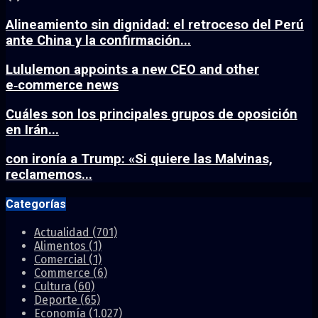
Alineamiento sin dignidad: el retroceso del Perú
ante China y la confirmación...
Lululemon appoints a new CEO and other
e‑commerce news
Cuáles son los principales grupos de oposición
en Irán...
con ironía a Trump: «Si quiere las Malvinas,
reclamemos...
Categorías
Actualidad
(701)
Alimentos
(1)
Comercial
(1)
Commerce
(6)
Cultura
(60)
Deporte
(65)
Economía
(1.027)