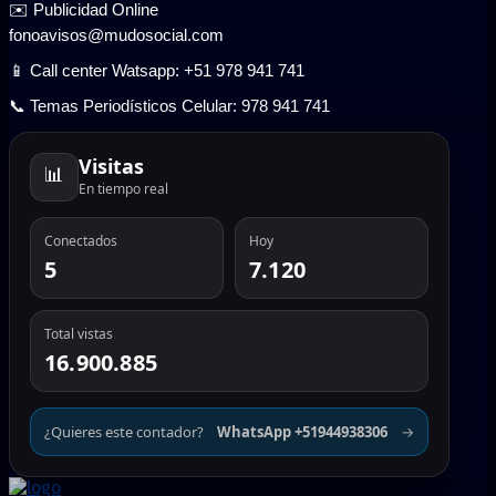
✉️ Publicidad Online
fonoavisos@mudosocial.com
📱 Call center Watsapp: +51 978 941 741
📞 Temas Periodísticos Celular: 978 941 741
Visitas
📊
En tiempo real
Conectados
Hoy
5
7.120
Total vistas
16.900.885
¿Quieres este contador?
WhatsApp +51944938306
→