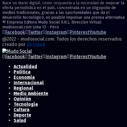
Nace un diario digital, como respuesta a la necesidad de mejorar la
oferta periodística en el país, concentrada en un oligopolio de
medios tradicionales, gracias a las oportunidades que da el
desarrollo tecnológico, es posible impulsar una prensa alternativa
© Empresa Editora Mudo Social S.R.L. Direccion Virtual:
mudosocial.com Lima 13 - Perú
Facebook
Twitter
Instagram
Pinterest
Youtube
@2022 - mudosocial.com. Todos los derechos reservados
creado por
Richiweb
Facebook
Twitter
Instagram
Pinterest
Youtube
Actualidad
Política
Economía
Internacional
Regional
Medio Ambiente
Opinión
Tecnología
Cultura
Deporte
Salud