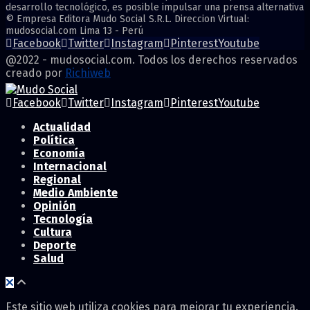
desarrollo tecnológico, es posible impulsar una prensa alternativa
© Empresa Editora Mudo Social S.R.L. Direccion Virtual:
mudosocial.com Lima 13 - Perú
Facebook
Twitter
Instagram
Pinterest
Youtube
@2022 - mudosocial.com. Todos los derechos reservados
creado por
Richiweb
Facebook
Twitter
Instagram
Pinterest
Youtube
Actualidad
Política
Economía
Internacional
Regional
Medio Ambiente
Opinión
Tecnología
Cultura
Deporte
Salud
Este sitio web utiliza cookies para mejorar tu experiencia.