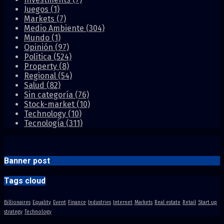
Juegos
(1)
Markets
(7)
Medio Ambiente
(304)
Mundo
(1)
Opinión
(97)
Política
(524)
Property
(8)
Regional
(54)
Salud
(82)
Sin categoría
(76)
Stock-market
(10)
Technology
(10)
Tecnología
(311)
Banner post
Tags cloud
Billionaires
Equality
Event
Finance
Industries
Internet
Markets
Real estate
Retail
Start up
strategy
Technology