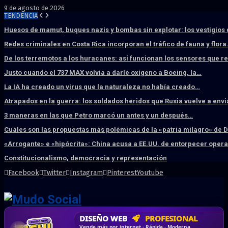
9 de agosto de 2026
TENDENCIA
Huesos de mamut, buques nazis y bombas sin explotar: los vestigios
Redes criminales en Costa Rica incorporan el tráfico de fauna y flor
De los terremotos a los huracanes: así funcionan los sensores que 
Justo cuando el 737 MAX volvía a darle oxígeno a Boeing, la…
La IA ha creado un virus que la naturaleza no había creado…
Atrapados en la guerra: los soldados heridos que Rusia vuelve a env
3 maneras en las que Petro marcó un antes y un después…
Cuáles son las propuestas más polémicas de la «patria milagro» de 
«Arrogante» e «hipócrita»: China acusa a EE.UU. de entorpecer ope
Constitucionalismo, democracia y representación
Facebook
Twitter
Instagram
Pinterest
Youtube
DISEÑO WEB
PROFESIONAL
HOSTING SSD
CRM & DASHBOARD
CORREO
CORPORATIVO
SÚPER RÁPIDO
A MEDIDA
Desd
Vende más por internet · Rápida · Moderna