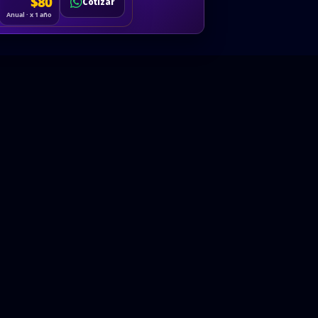
Cotizar
$80
Solicitar
Hablemos
Cotizar
ón
Anual · x 1 año