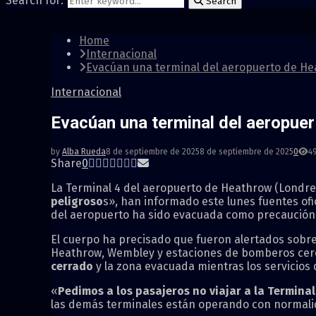
Search for:
Search
Home
Internacional
Evacúan una terminal del aeropuerto de He
Internacional
Evacúan una terminal del aeropuer
by
Alba Rueda
8 de septiembre de 2025
8 de septiembre de 2025
0
4
Share
0
La Terminal 4 del aeropuerto de Heathrow (Londre
peligroso
s», han informado este lunes fuentes ofi
del aeropuerto ha sido evacuada como precaución»
El cuerpo ha precisado que fueron alertados sobre 
Heathrow, Wembley y estaciones de bomberos cer
cerrado
y la zona evacuada mientras los servicio
«
Pedimos a los pasajeros no viajar a la Termina
las demás terminales están operando con normali