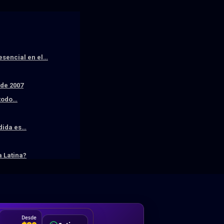
resencial en el…
sde 2007
 todo…
edida es…
 Latina?
DA
Desde