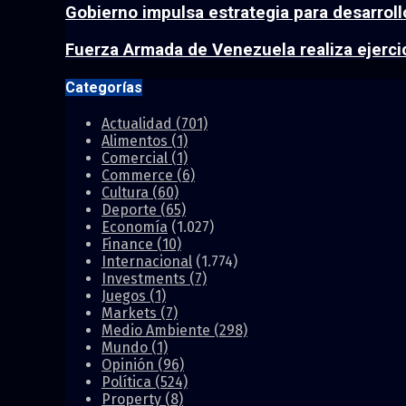
Gobierno impulsa estrategia para desarrollo
Fuerza Armada de Venezuela realiza ejercici
Categorías
Actualidad
(701)
Alimentos
(1)
Comercial
(1)
Commerce
(6)
Cultura
(60)
Deporte
(65)
Economía
(1.027)
Finance
(10)
Internacional
(1.774)
Investments
(7)
Juegos
(1)
Markets
(7)
Medio Ambiente
(298)
Mundo
(1)
Opinión
(96)
Política
(524)
Property
(8)