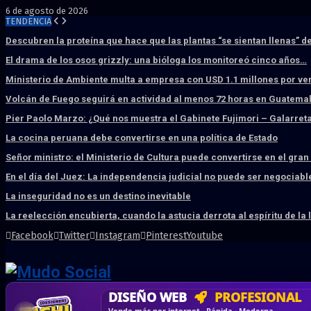
6 de agosto de 2026
TENDENCIA
Descubren la proteína que hace que las plantas “se sientan llenas” d
El drama de los osos grizzly: una bióloga los monitoreó cinco años…
Ministerio de Ambiente multa a empresa con USD 1.1 millones por ve
Volcán de Fuego seguirá en actividad al menos 72 horas en Guatema
Pier Paolo Marzo: ¿Qué nos muestra el Gabinete Fujimori – Galarret
La cocina peruana debe convertirse en una política de Estado
Señor ministro: el Ministerio de Cultura puede convertirse en el gra
En el día del Juez: La independencia judicial no puede ser negociabl
La inseguridad no es un destino inevitable
La reelección encubierta, cuando la astucia derrota al espíritu de la 
Facebook
Twitter
Instagram
Pinterest
Youtube
DISEÑO WEB
PROFESIONAL
HOSTING SSD
CRM & DASHBOARD
CORREO
CORPORATIVO
SÚPER RÁPIDO
A MEDI
Vende más por internet · Rápida · Moderna