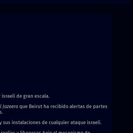
 israelí de gran escala.
l Jazeera
que Beirut ha recibido alertas de partes
s.
 sus instalaciones de cualquier ataque israelí.
raelíes y libaneses bajo el mecanismo de