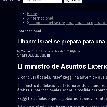
Search for:
Search
Home
Internacional
Líbano: Israel se prepara para una operació
Internacional
Líbano: Israel se prepara para una
by
Manuel Cotillo
13 de diciembre de 2025
0
464
Share
0
El ministro de Asuntos Exteri
El canciller libanés, Yusef Raggi, ha advertido que 
El ministro de Relaciones Exteriores de Líbano, Yo
árabes e internacionales sobre la posible preparac
Raggi ha señalado que el gobierno libanés ha inten
Asimismo, el ministro ha subrayado que, antes de 