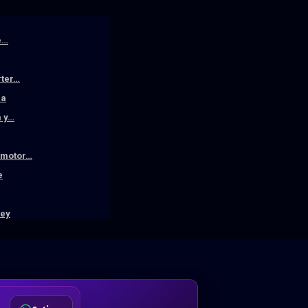
e…
rter…
la
a y…
n motor…
e
ley
DA
Desde