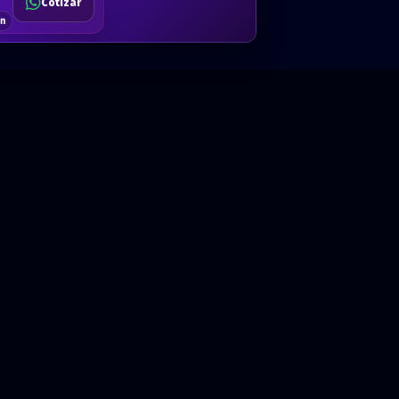
Cotizar
$80
Solicitar
Hablemos
Cotizar
ón
Anual · x 1 año