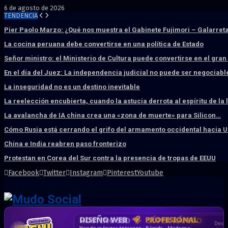
6 de agosto de 2026
TENDENCIA
Pier Paolo Marzo: ¿Qué nos muestra el Gabinete Fujimori – Galarret
La cocina peruana debe convertirse en una política de Estado
Señor ministro: el Ministerio de Cultura puede convertirse en el gra
En el día del Juez: La independencia judicial no puede ser negociabl
La inseguridad no es un destino inevitable
La reelección encubierta, cuando la astucia derrota al espíritu de la 
La avalancha de IA china crea una «zona de muerte» para Silicon…
Cómo Rusia está cerrando el grifo del armamento occidental hacia 
China e India reabren paso fronterizo
Protestan en Corea del Sur contra la presencia de tropas de EEUU
Facebook
Twitter
Instagram
Pinterest
Youtube
DISEÑO WEB
PROFESIONAL
HOSTING SSD
CRM & DASHBOARD
CORREO
CORPORATIVO
SÚPER RÁPIDO
A MEDIDA
Desd
Vende más por internet · Rápida · Moderna