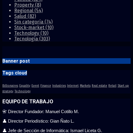
Property
(8)
Regional
(54)
Salud
(82)
Sin categoría
(74)
Stock-market
(10)
Technology
(10)
Tecnología
(303)
Banner post
Tags cloud
Billionaires
Equality
Event
Finance
Industries
Internet
Markets
Real estate
Retail
Start up
strategy
Technology
EQUIPO DE TRABAJO
📇 Director Fundador: Manuel Cotillo M.
👤 Director Periodístico: Gian Ñato L.
👤 Jefe de Sección de Informática: Ismael Liceta G.