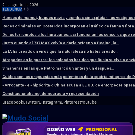
9 de agosto de 2026
TENDENCIA
Huesos de mamut, buques nazis y bombas sin explotar: los vestigios
Redes criminales en Costa Rica incorporan el tráfico de fauna y flor
De los terremotos a los huracanes: así funcionan los sensores que 
Justo cuando el 737 MAX volvía a darle oxígeno a Boeing, la…
La IA ha creado un virus que la naturaleza no había creado…
Atrapados en la guerra: los soldados heridos que Rusia vuelve a env
3 maneras en las que Petro marcó un antes y un después…
Cuáles son las propuestas más polémicas de la «patria milagro» de 
«Arrogante» e «hipócrita»: China acusa a EE.UU. de entorpecer ope
Constitucionalismo, democracia y representación
Facebook
Twitter
Instagram
Pinterest
Youtube
DISEÑO WEB
PROFESIONAL
HOSTING SSD
CRM & DASHBOARD
CORREO
CORPORATIVO
SÚPER RÁPIDO
A MEDIDA
Desd
Vende más por internet · Rápida · Moderna