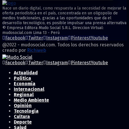
Nace un diario digital, como respuesta a la necesidad de mejorar la
oferta periodística en el país, concentrada en un oligopolio de
medios tradicionales, gracias a las oportunidades que da el
desarrollo tecnológico, es posible impulsar una prensa alternativa
© Empresa Editora Mudo Social S.R.L. Direccion Virtual:
mudosocial.com Lima 13 - Perú
Facebook
Twitter
Instagram
Pinterest
Youtube
@2022 - mudosocial.com. Todos los derechos reservados
creado por
Richiweb
Facebook
Twitter
Instagram
Pinterest
Youtube
Actualidad
Política
Economía
Internacional
Regional
Medio Ambiente
Opinión
Tecnología
Cultura
Deporte
Salud