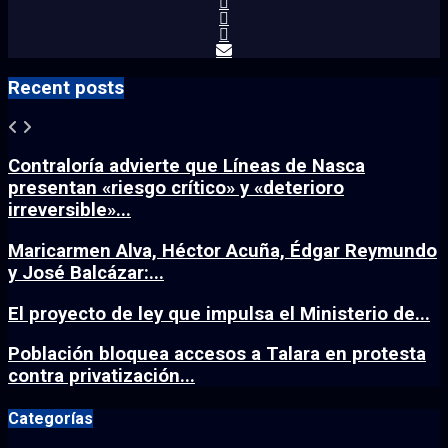
Recent posts
Contraloría advierte que Líneas de Nasca
presentan «riesgo crítico» y «deterioro
irreversible»...
Maricarmen Alva, Héctor Acuña, Édgar Reymundo
y José Balcázar:...
El proyecto de ley que impulsa el Ministerio de...
Población bloquea accesos a Talara en protesta
contra privatización...
Categorías