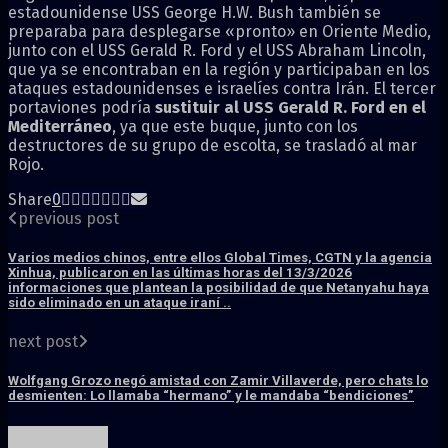
estadounidense USS George H.W. Bush también se
preparaba para desplegarse «pronto» en Oriente Medio,
junto con el USS Gerald R. Ford y el USS Abraham Lincoln,
que ya se encontraban en la región y participaban en los
ataques estadounidenses e israelíes contra Irán. El tercer
portaviones podría
sustituir al USS Gerald R. Ford en el
Mediterráneo
, ya que este buque, junto con los
destructores de su grupo de escolta, se trasladó al mar
Rojo.
Share
0
previous post
Varios medios chinos, entre ellos Global Times, CGTN y la agencia
Xinhua, publicaron en las últimas horas del 13/3/2026
informaciones que plantean la posibilidad de que Netanyahu haya
sido eliminado en un ataque iraní ..
next post
Wolfgang Grozo negó amistad con Zamir Villaverde, pero chats lo
desmienten: Lo llamaba “hermano” y le mandaba “bendiciones”