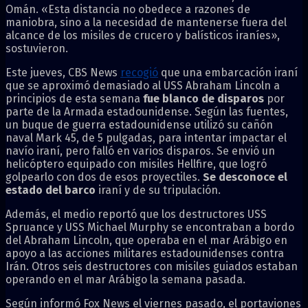
Omán. «Esta distancia no obedece a razones de
maniobra, sino a la necesidad de mantenerse fuera del
alcance de los misiles de crucero y balísticos iraníes»,
sostuvieron.
Este jueves, CBS News
recogió
que una embarcación iraní
que se aproximó demasiado al USS Abraham Lincoln a
principios de esta semana
fue blanco de disparos
por
parte de la Armada estadounidense. Según las fuentes,
un buque de guerra estadounidense utilizó su cañón
naval Mark 45, de 5 pulgadas, para intentar impactar el
navío iraní, pero falló en varios disparos. Se envió un
helicóptero equipado con misiles Hellfire, que logró
golpearlo con dos de esos proyectiles.
Se desconoce el
estado del barco
iraní y de su tripulación.
Además, el medio reportó que los destructores USS
Spruance y USS Michael Murphy se encontraban a bordo
del Abraham Lincoln, que operaba en el mar Arábigo en
apoyo a las acciones militares estadounidenses contra
Irán. Otros seis destructores con misiles guiados estaban
operando en el mar Arábigo la semana pasada.
Según informó Fox News el viernes pasado, el portaviones