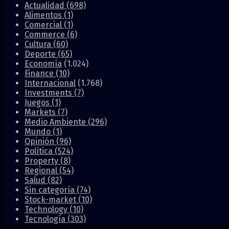
Actualidad
(698)
Alimentos
(1)
Comercial
(1)
Commerce
(6)
Cultura
(60)
Deporte
(65)
Economía
(1.024)
Finance
(10)
Internacional
(1.768)
Investments
(7)
Juegos
(1)
Markets
(7)
Medio Ambiente
(296)
Mundo
(1)
Opinión
(96)
Política
(524)
Property
(8)
Regional
(54)
Salud
(82)
Sin categoría
(74)
Stock-market
(10)
Technology
(10)
Tecnología
(303)