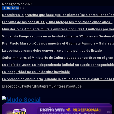
6 de agosto de 2026
TENDENCIA
Descubren la proteína que hace que las plantas “se sientan llenas” d
El drama de los osos grizzly: una bióloga los monitoreó cinco años…
Ministerio de Ambiente multa a empresa con USD 1.1 millones por ve
Volcán de Fuego seguirá en actividad al menos 72 horas en Guatema
Pier Paolo Marzo: ¿Qué nos muestra el Gabinete Fujimori – Galarret
La cocina peruana debe convertirse en una política de Estado
Señor ministro: el Ministerio de Cultura puede convertirse en el gra
En el día del Juez: La independencia judicial no puede ser negociabl
La inseguridad no es un destino inevitable
La reelección encubierta, cuando la astucia derrota al espíritu de la 
Facebook
Twitter
Instagram
Pinterest
Youtube
DISEÑO WEB
PROFESIONAL
HOSTING SSD
CRM & DASHBOARD
CORREO
CORPORATIVO
SÚPER RÁPIDO
A MEDIDA
Desd
Vende más por internet · Rápida · Moderna