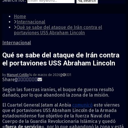
Search for:
Search
Home
Internacional
Qué se sabe del ataque de Irán contra el
portaviones USS Abraham Lincoln
Internacional
Qué se sabe del ataque de Irán contra
el portaviones USS Abraham Lincoln
by
Manuel Cotillo
14 de marzo de 2026
0
331
Share
0
Según las fuerzas iraníes, el buque de guerra resultó
dañado, por lo que abandonó la zona de la misión.
El Cuartel General Jatam al Anbia
comunicó
este viernes
que el portaviones USS Abraham Lincoln de la Armada
estadounidense fue objetivo de la Fuerza Naval del
Cuerpo de la Guardia Revolucionaria Islámica y quedó
«
fuera de servicio
«, por lo que «abandonó la zona y está