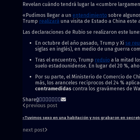
Revelan cuándo tendrá lugar la «cumbre largament
«Pudimos llegar a un
entendimiento
sobre algunos 
Trump
realizará
una visita de Estado a China este a
Las declaraciones de Rubio se realizaron este lun
En octubre del año pasado, Trump y Xi
se re
siglas en inglés), en medio de una guerra co
Tras el encuentro, Trump
redujo
a la mitad l
suelo estadounidense. En lugar del 20 %, aho
Por su parte, el Ministerio de Comercio de C
más, los aranceles recíprocos del 24 % aplic
contramedidas
contra los gravámenes de Wa
Share
0
previous post
«Tuvimos sexo en una habitación y nos grabaron en secreto
next post