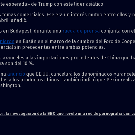
e esperada» de Trump con este líder asiático
temas comerciales. Ese era un interés mutuo entre ellos y n
bril, añadió.
es en Budapest, durante una
rueda de prensa
conjunta con el
unieron
en Busán en el marco de la cumbre del Foro de Coope
mercial sin precedentes entre ambas potencias.
os aranceles a las importaciones procedentes de China que h
ra son del 10 %.
hina
anunció
que EE.UU. cancelará los denominados «aranceles
ados a los productos chinos. También indicó que Pekín realiz
shington.
»: la investigación de la BBC que reveló una red de pornografía con 