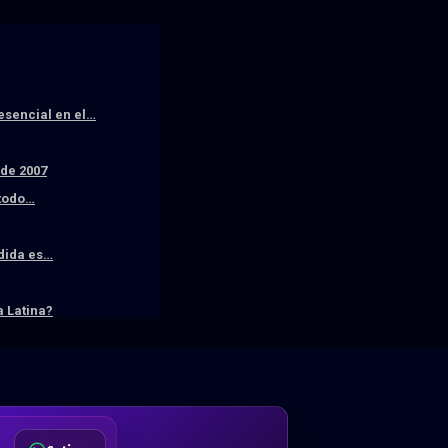
resencial en el…
sde 2007
 todo…
edida es…
 Latina?
DA
Desde