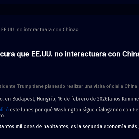
 EE.UU. no interactuara con China»
ocura que EE.UU. no interactuara con Chin
idente Trump tiene planeado realizar una visita oficial a China e
io, en Budapest, Hungría, 16 de febrero de 2026
Janos Kumme
licó
este lunes por qué Washington sigue dialogando con Pek
co.
 tantos millones de habitantes, es la segunda economía má