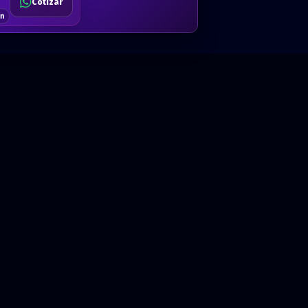
Cotizar
$80
Solicitar
Hablemos
Cotizar
ón
Anual · x 1 año