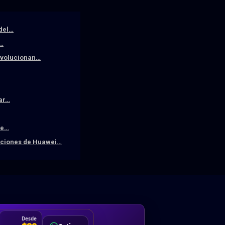
 del…
a…
revolucionan…
iar…
De…
raciones de Huawei…
DA
Desde