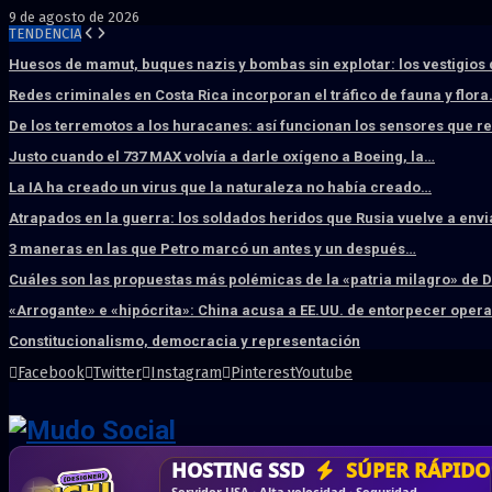
9 de agosto de 2026
TENDENCIA
Huesos de mamut, buques nazis y bombas sin explotar: los vestigios
Redes criminales en Costa Rica incorporan el tráfico de fauna y flor
De los terremotos a los huracanes: así funcionan los sensores que 
Justo cuando el 737 MAX volvía a darle oxígeno a Boeing, la…
La IA ha creado un virus que la naturaleza no había creado…
Atrapados en la guerra: los soldados heridos que Rusia vuelve a env
3 maneras en las que Petro marcó un antes y un después…
Cuáles son las propuestas más polémicas de la «patria milagro» de 
«Arrogante» e «hipócrita»: China acusa a EE.UU. de entorpecer ope
Constitucionalismo, democracia y representación
Facebook
Twitter
Instagram
Pinterest
Youtube
DISEÑO WEB
PROFESIONAL
HOSTING SSD
CRM & DASHBOARD
CORREO
CORPORATIVO
SÚPER RÁPIDO
A MEDI
Vende más por internet · Rápida · Moderna