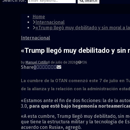
Search for:
Search
Home
Internacional
«Trump llegó muy debilitado y sin moral a 
Internacional
«Trump llegó muy debilitado y sin
by
Manuel Cotillo
8 de julio de 2026
0
136
Share
0
La cumbre de la OTAN comenzó este 7 de julio en Tur
de la alianza y la relación con la administración es
«Estamos ante el fin de dos ficciones: la de la au
3.0,
para que esté bajo hegemonía norteamerica
«A esta cumbre, Trump llegó muy debilitado, sin mor
que tiene la estructura militar y la tecnología de
acuerdo con Rusia», agregó.