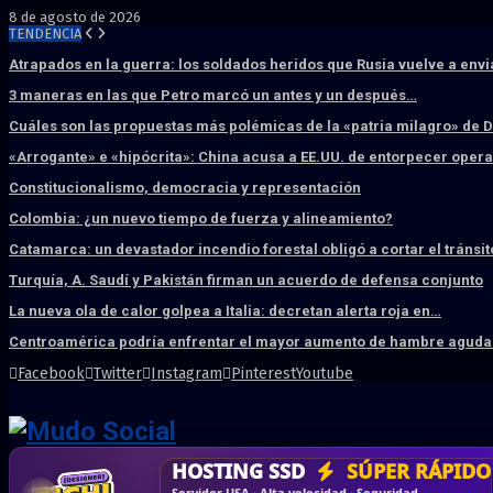
8 de agosto de 2026
TENDENCIA
Atrapados en la guerra: los soldados heridos que Rusia vuelve a env
3 maneras en las que Petro marcó un antes y un después…
Cuáles son las propuestas más polémicas de la «patria milagro» de 
«Arrogante» e «hipócrita»: China acusa a EE.UU. de entorpecer ope
Constitucionalismo, democracia y representación
Colombia: ¿un nuevo tiempo de fuerza y alineamiento?
Catamarca: un devastador incendio forestal obligó a cortar el tránsit
Turquía, A. Saudí y Pakistán firman un acuerdo de defensa conjunto
La nueva ola de calor golpea a Italia: decretan alerta roja en…
Centroamérica podría enfrentar el mayor aumento de hambre aguda 
Facebook
Twitter
Instagram
Pinterest
Youtube
DISEÑO WEB
PROFESIONAL
HOSTING SSD
CRM & DASHBOARD
CORREO
CORPORATIVO
SÚPER RÁPIDO
A MEDI
Vende más por internet · Rápida · Moderna