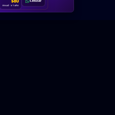
Cotizar
$80
Solicitar
Hablemos
Cotizar
ón
Anual · x 1 año