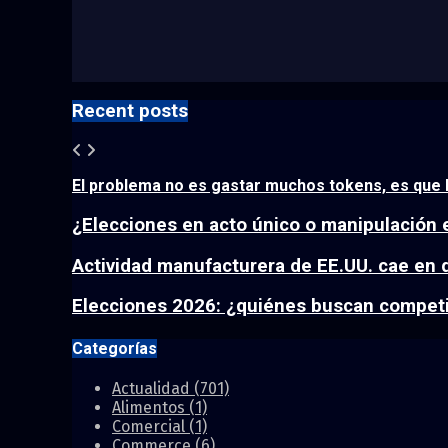
Recent posts
El problema no es gastar muchos tokens, es que l
¿Elecciones en acto único o manipulación 
Actividad manufacturera de EE.UU. cae en d
Elecciones 2026: ¿quiénes buscan competir 
Categorías
Actualidad
(701)
Alimentos
(1)
Comercial
(1)
Commerce
(6)