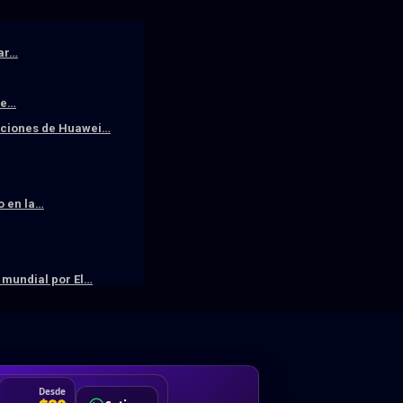
iar…
De…
raciones de Huawei…
o en la…
mundial por El…
DA
Desde