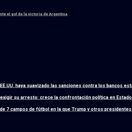
te el gol de la victoria de Argentina
EE.UU. haya suavizado las sanciones contra los bancos esta
igir su arresto: crece la confrontación política en Estad
e 7 campos de fútbol en la que Trump y otros presidentes 