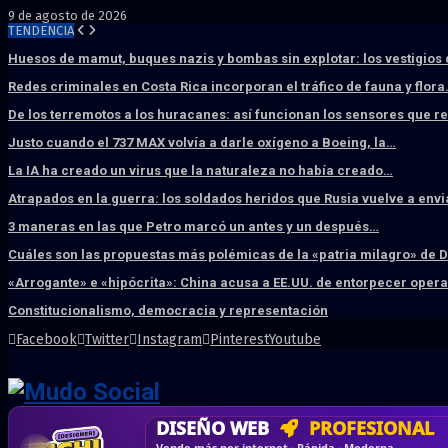
9 de agosto de 2026
TENDENCIA
Huesos de mamut, buques nazis y bombas sin explotar: los vestigios
Redes criminales en Costa Rica incorporan el tráfico de fauna y flor
De los terremotos a los huracanes: así funcionan los sensores que 
Justo cuando el 737 MAX volvía a darle oxígeno a Boeing, la…
La IA ha creado un virus que la naturaleza no había creado…
Atrapados en la guerra: los soldados heridos que Rusia vuelve a env
3 maneras en las que Petro marcó un antes y un después…
Cuáles son las propuestas más polémicas de la «patria milagro» de 
«Arrogante» e «hipócrita»: China acusa a EE.UU. de entorpecer ope
Constitucionalismo, democracia y representación
Facebook
Twitter
Instagram
Pinterest
Youtube
DISEÑO WEB
PROFESIONAL
HOSTING SSD
CRM & DASHBOARD
CORREO
CORPORATIVO
SÚPER RÁPIDO
A MEDI
Vende más por internet · Rápida · Moderna