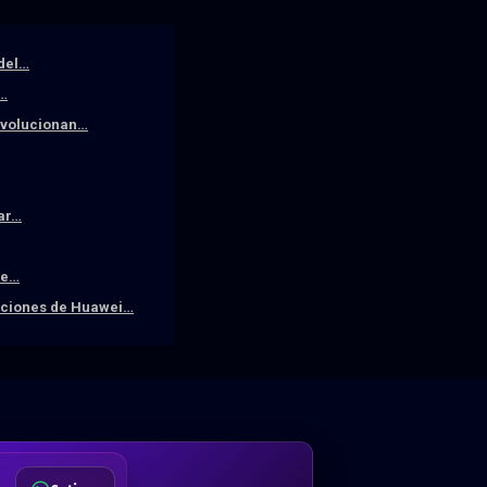
 del…
a…
revolucionan…
iar…
De…
raciones de Huawei…
DA
Desde