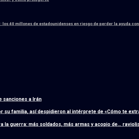
: los 40 millones de estadounidenses en riesgo de perder la ayuda con
e sanciones a Irán
r su familia, así despidieron al intérprete de «Cómo te ext
a la guerra: más soldados, más armas y acopio de… ravioli