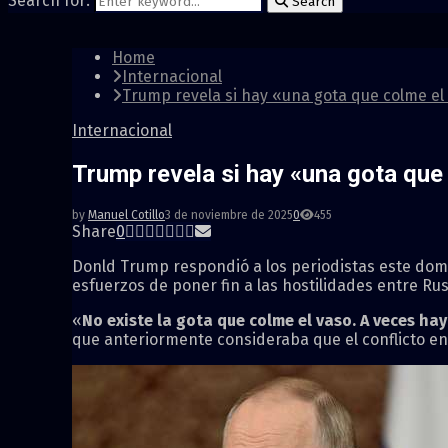
Search for:
Search
Home
Internacional
Trump revela si hay «una gota que colme el 
Internacional
Trump revela si hay «una gota que 
by
Manuel Cotillo
3 de noviembre de 2025
0
455
Share
0
Donld Trump respondió a los periodistas este domin
esfuerzos de poner fin a las hostilidades entre Rus
«
No existe la gota que colme el vaso. A veces ha
que anteriormente consideraba que el conflicto ent