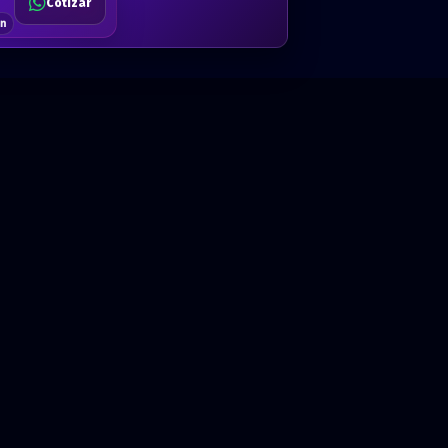
Cotizar
$80
Solicitar
Hablemos
Cotizar
ón
Anual · x 1 año