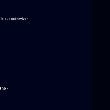
 la que sobreviven
raño»
s