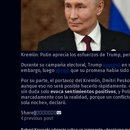
Kremlin: Putin aprecia los esfuerzos de Trump, per
Durante su campaña electoral, Trump
expresó
en r
embargo, luego
afirmó
que su promesa había sido «
Por su parte, el portavoz del Kremlin, Dmitri Pesko
aunque eso no será posible hacerlo rápidamente. «E
sin duda solo
evoca sentimientos positivos
, y Pu
marcadamente con la realidad, porque un conflicto
sola noche», declaró.
Share
0
previous post
Robert Kiyosaki advierte sobre un inminente «desplome m