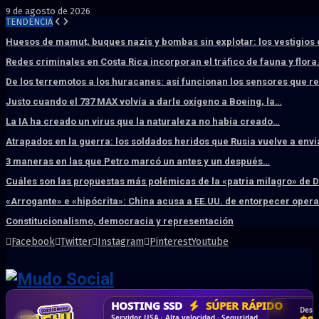
9 de agosto de 2026
TENDENCIA
Huesos de mamut, buques nazis y bombas sin explotar: los vestigios
Redes criminales en Costa Rica incorporan el tráfico de fauna y flor
De los terremotos a los huracanes: así funcionan los sensores que 
Justo cuando el 737 MAX volvía a darle oxígeno a Boeing, la…
La IA ha creado un virus que la naturaleza no había creado…
Atrapados en la guerra: los soldados heridos que Rusia vuelve a env
3 maneras en las que Petro marcó un antes y un después…
Cuáles son las propuestas más polémicas de la «patria milagro» de 
«Arrogante» e «hipócrita»: China acusa a EE.UU. de entorpecer ope
Constitucionalismo, democracia y representación
Facebook
Twitter
Instagram
Pinterest
Youtube
DISEÑO WEB
PROFESIONAL
HOSTING SSD
CRM & DASHBOARD
CORREO
CORPORATIVO
SÚPER RÁPIDO
A MEDIDA
Desd
Vende más por internet · Rápida · Moderna