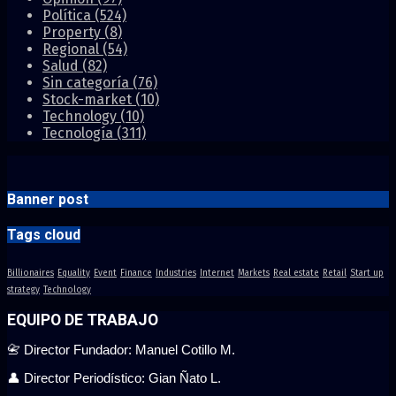
Política
(524)
Property
(8)
Regional
(54)
Salud
(82)
Sin categoría
(76)
Stock-market
(10)
Technology
(10)
Tecnología
(311)
Banner post
Tags cloud
Billionaires
Equality
Event
Finance
Industries
Internet
Markets
Real estate
Retail
Start up
strategy
Technology
EQUIPO DE TRABAJO
📇 Director Fundador: Manuel Cotillo M.
👤 Director Periodístico: Gian Ñato L.