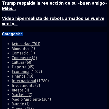
Trump respalda la reelección de su «buen amigo»
Milei...
Video hiperrealista de robots armados se vuelve
viral y...
Categorías
Actualidad
(701)
Alimentos
(1)
Comercial
(1)
Commerce
(6)
Cultura
(60)
Deporte
(65)
Economía
(1.027)
Finance
(10)
Internacional
(1.780)
Investments
(7)
Juegos
(1)
Markets
(7)
Medio Ambiente
(304)
Mundo
(1)
Opinión
(97)