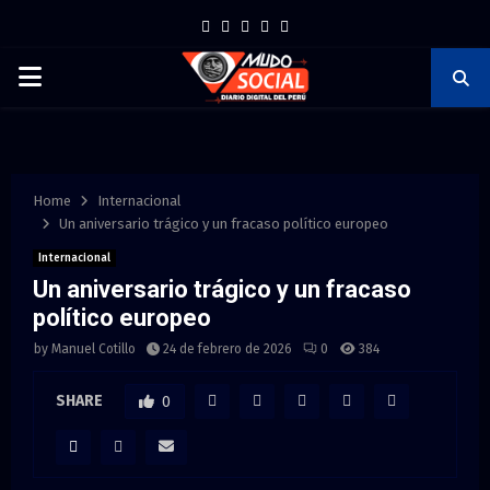
F
T
I
P
Y
a
w
n
i
o
P
c
i
s
n
u
e
t
t
t
t
R
b
t
a
e
u
I
o
e
g
r
b
Home
Internacional
o
r
r
e
e
Un aniversario trágico y un fracaso político europeo
M
k
a
s
Internacional
Un aniversario trágico y un fracaso
m
t
A
político europeo
by
Manuel Cotillo
24 de febrero de 2026
0
384
R
SHARE
0
Y