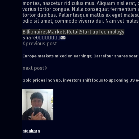
montes, nascetur ridiculus mus. Aliquam nisl erat,
varius tortor congue. Nulla consequat fermentum ar
tortor dapibus. Pellentesque mattis ex eget malesu
odio sit amet, commodo viverra dui. Nam vel malesu
Billionaires
Markets
Retail
Start up
Technology
Share
0
previous post
Europe markets mixed on earnings; Carrefour shares soar
next post
Gold prices inch up, investors shift focus to upcoming US 
gigakorp