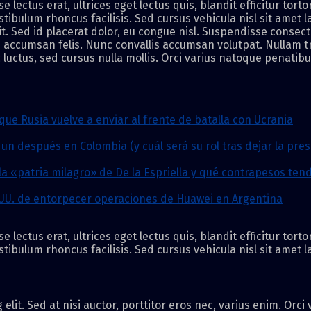
ectus erat, ultrices eget lectus quis, blandit efficitur tort
ibulum rhoncus facilisis. Sed cursus vehicula nisl sit amet l
it. Sed id placerat dolor, eu congue nisl. Suspendisse consect
n accumsan felis. Nunc convallis accumsan volutpat. Nullam tr
luctus, sed cursus nulla mollis. Orci varius natoque penatib
que Rusia vuelve a enviar al frente de batalla con Ucrania
n después en Colombia (y cuál será su rol tras dejar la pres
la «patria milagro» de De la Espriella y qué contrapesos te
.UU. de entorpecer operaciones de Huawei en Argentina
ectus erat, ultrices eget lectus quis, blandit efficitur tort
ibulum rhoncus facilisis. Sed cursus vehicula nisl sit amet l
elit. Sed at nisi auctor, porttitor eros nec, varius enim. Orc