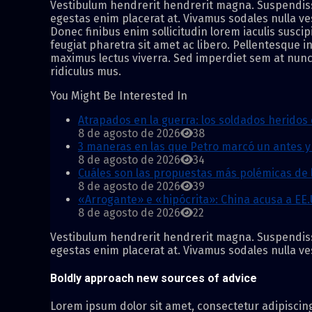
Vestibulum hendrerit hendrerit magna. Suspendisse l
egestas enim placerat at. Vivamus sodales nulla vest
Donec finibus enim sollicitudin lorem iaculis suscip
feugiat pharetra sit amet ac libero. Pellentesque i
maximus lectus viverra. Sed imperdiet sem at nunc 
ridiculus mus.
You Might Be Interested In
Atrapados en la guerra: los soldados heridos 
8 de agosto de 2026
38
3 maneras en las que Petro marcó un antes y u
8 de agosto de 2026
34
Cuáles son las propuestas más polémicas de 
8 de agosto de 2026
39
«Arrogante» e «hipócrita»: China acusa a EE
8 de agosto de 2026
22
Vestibulum hendrerit hendrerit magna. Suspendisse l
egestas enim placerat at. Vivamus sodales nulla vest
Boldly approach new sources of advice
Lorem ipsum dolor sit amet, consectetur adipiscing 