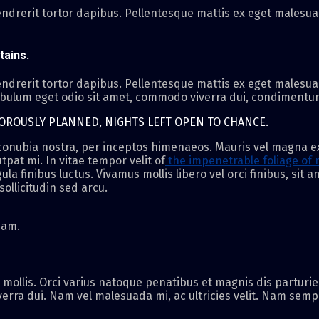
ndrerit tortor dapibus. Pellentesque mattis ex eget malesuad
tains.
ndrerit tortor dapibus. Pellentesque mattis ex eget malesuad
ibulum eget odio sit amet, commodo viverra dui, condimentum 
GOROUSLY PLANNED, NIGHTS LEFT OPEN TO CHANCE.
r conubia nostra, per inceptos himenaeos. Mauris vel magna e
tpat mi. In vitae tempor velit of
the impenetrable foliage of 
la finibus luctus. Vivamus mollis libero vel orci finibus, sit
ollicitudin sed arcu.
iam.
 mollis. Orci varius natoque penatibus et magnis dis partur
erra dui. Nam vel malesuada mi, ac ultricies velit. Nam sem