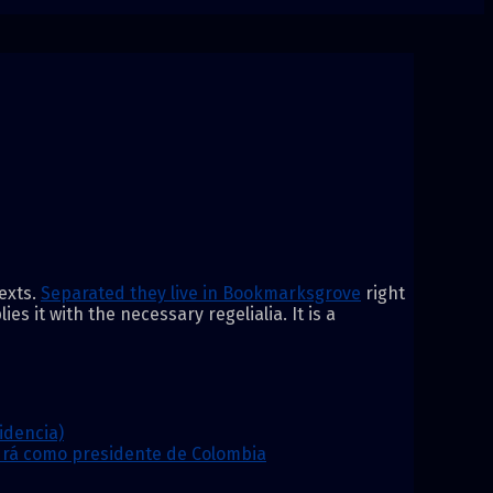
exts.
Separated they live in Bookmarksgrove
right
s it with the necessary regelialia. It is a
idencia)
ndrá como presidente de Colombia