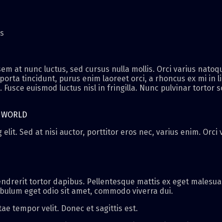
es
m at nunc luctus, sed cursus nulla mollis. Orci varius natoq
 porta tincidunt, purus enim laoreet orci, a rhoncus ex mi in l
Fusce euismod luctus nisl in fringilla. Nunc pulvinar tortor s
R WORLD
elit. Sed at nisi auctor, porttitor eros nec, varius enim. Orc
ndrerit tortor dapibus. Pellentesque mattis ex eget malesuad
ibulum eget odio sit amet, commodo viverra dui.
tae tempor velit. Donec et sagittis est.