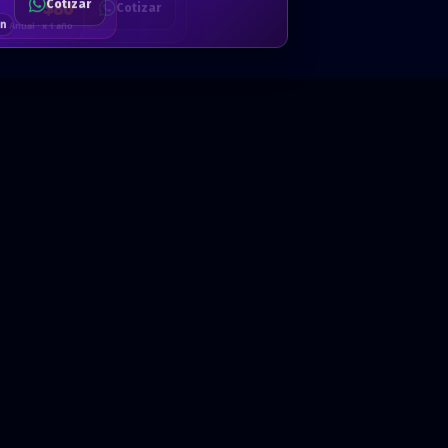
Cotizar
$80
Solicitar
Hablemos
Cotizar
ón
Anual · x 1 año