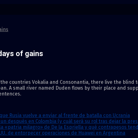
ains
days of gains
the countries Vokalia and Consonantia, there live the blind t
an. A small river named Duden flows by their place and supplie
sentences.
que Rusia vuelve a enviar al frente de batalla con Ucrania
n después en Colombia (y cuál será su rol tras dejar la pres
la «patria milagro» de De la Espriella y qué contrapesos te
.UU. de entorpecer operaciones de Huawei en Argentina