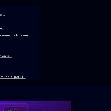
iar…
De…
raciones de Huawei…
o en la…
mundial por El…
DA
Desde