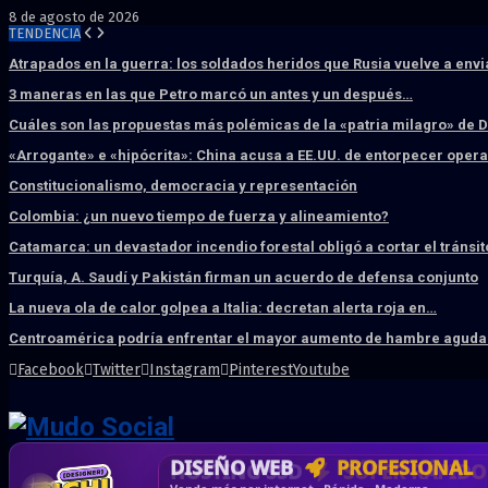
8 de agosto de 2026
TENDENCIA
Atrapados en la guerra: los soldados heridos que Rusia vuelve a env
3 maneras en las que Petro marcó un antes y un después…
Cuáles son las propuestas más polémicas de la «patria milagro» de 
«Arrogante» e «hipócrita»: China acusa a EE.UU. de entorpecer ope
Constitucionalismo, democracia y representación
Colombia: ¿un nuevo tiempo de fuerza y alineamiento?
Catamarca: un devastador incendio forestal obligó a cortar el tránsit
Turquía, A. Saudí y Pakistán firman un acuerdo de defensa conjunto
La nueva ola de calor golpea a Italia: decretan alerta roja en…
Centroamérica podría enfrentar el mayor aumento de hambre aguda 
Facebook
Twitter
Instagram
Pinterest
Youtube
DISEÑO WEB
PROFESIONAL
HOSTING SSD
CRM & DASHBOARD
CORREO
CORPORATIVO
SÚPER RÁPIDO
A MEDI
Vende más por internet · Rápida · Moderna