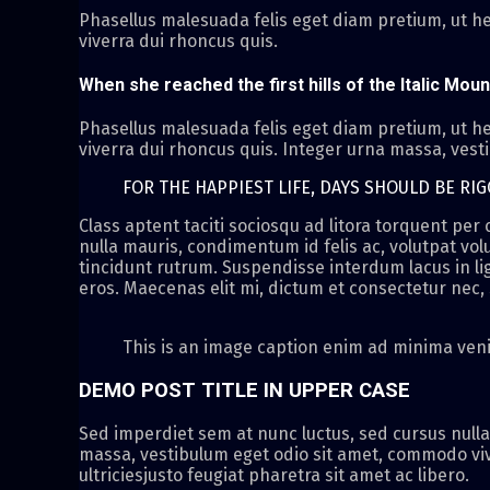
Phasellus malesuada felis eget diam pretium, ut he
viverra dui rhoncus quis.
When she reached the first hills of the Italic Moun
Phasellus malesuada felis eget diam pretium, ut he
viverra dui rhoncus quis. Integer urna massa, vest
FOR THE HAPPIEST LIFE, DAYS SHOULD BE RI
Class aptent taciti sociosqu ad litora torquent pe
nulla mauris, condimentum id felis ac, volutpat volu
tincidunt rutrum. Suspendisse interdum lacus in ligu
eros. Maecenas elit mi, dictum et consectetur nec, s
This is an image caption enim ad minima ven
DEMO POST TITLE IN UPPER CASE
Sed imperdiet sem at nunc luctus, sed cursus nulla
massa, vestibulum eget odio sit amet, commodo viv
ultriciesjusto feugiat pharetra sit amet ac libero.