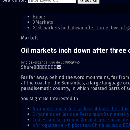
Search for:
Search
Home
Markets
Oil markets inch down after three days of g
Markets
Oil markets inch down after three 
by
gigakorp
27 de julio de 2018
0
945
Share
0
Far far away, behind the word mountains, far from 
at the coast of the Semantics, a large language oce
paradisematic country, in which roasted parts of 
You Might Be Interested In
Atrapados en la guerra: los soldados heridos 
3 maneras en las que Petro marcó un antes y u
Cuáles son las propuestas más polémicas de 
«Arrogante» e «hipócrita»: China acusa a EE