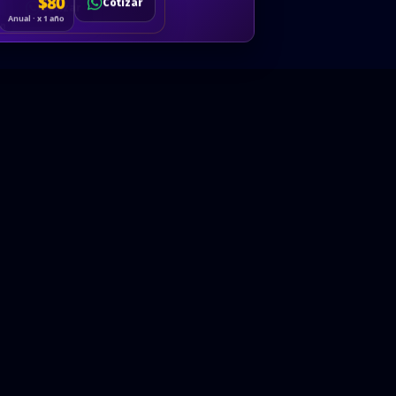
Cotizar
$80
Solicitar
Hablemos
Cotizar
ón
Anual · x 1 año