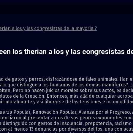
rian a los y las congresistas de la mayoría ?
en los therian a los y las congresistas d
d de gatos y perros, disfrazándose de tales animales. Han 
es lo que distingue a los humanos de los demás mamíferos? La
ten. Pero no hacen juicios morales sobre sus actos, es decir, 
elatos de la Creación. Entonces, más allá de cualquier acro
ir moralmente y así liberarse de las tensiones e incomodida
uerza Popular, Renovación Popular, Alianza por el Progreso,
idenciaron al presentar a dos de sus peores exponentes como
distinguido con gestos de insolencia, prepotencia, racismo y 
 con al menos 13 denuncias por diversos delitos, una con acu