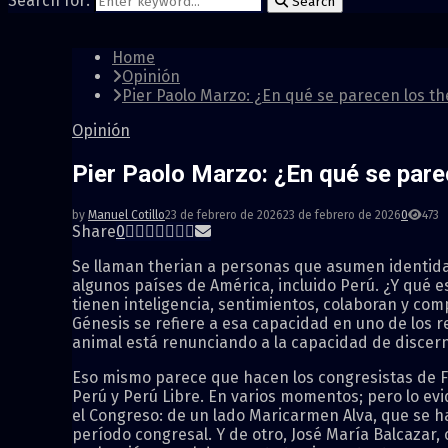
Search for:
Search
Home
Opinión
Pier Paolo Marzo: ¿En qué se parecen los the
Opinión
Pier Paolo Marzo: ¿En qué se parec
by
Manuel Cotillo
23 de febrero de 2026
23 de febrero de 2026
0
473
Share
0
Se llaman therian a personas que asumen identida
algunos países de América, incluido Perú. ¿Y qué 
tienen inteligencia, sentimientos, colaboran y compi
Génesis se refiere a esa capacidad en uno de los r
animal está renunciando a la capacidad de discern
Eso mismo parece que hacen los congresistas de F
Perú y Perú Libre. En varios momentos; pero lo ev
el Congreso: de un lado Maricarmen Alva, que se ha 
período congresal. Y de otro, José María Balcazar,