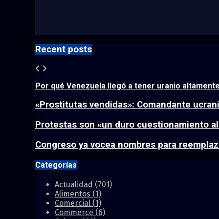
Recent posts
Por qué Venezuela llegó a tener uranio altamente
«Prostitutas vendidas»: Comandante ucrania
Protestas son «un duro cuestionamiento al 
Congreso ya vocea nombres para reemplazar
Categorías
Actualidad
(701)
Alimentos
(1)
Comercial
(1)
Commerce
(6)