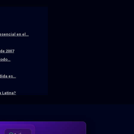
resencial en el…
sde 2007
 todo…
edida es…
 Latina?
DA
Desde