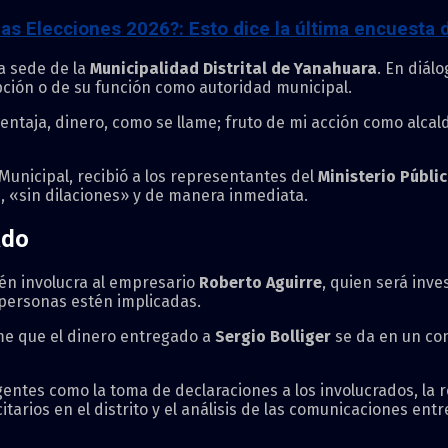
las Elecciones 2026?: Esto dice la última encuesta 
la sede de la
Municipalidad Distrital de Yanahuara
. En diál
ción o de su función como autoridad municipal.
taja, dinero, como se llame; fruto de mi acción como alcalde
 Municipal, recibió a los representantes del
Ministerio Públi
s, «sin dilaciones» y de manera inmediata.
ado
én involucra al empresario
Roberto Aguirre
, quien será inve
 personas estén implicadas.
ume que el dinero entregado a
Sergio Bolliger
se da en un con
gentes como la toma de declaraciones a los involucrados, la
tarios en el distrito y el análisis de las comunicaciones entr