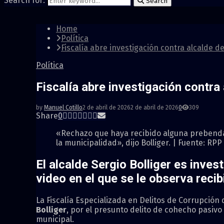
Search for:
Search
Home
Política
Fiscalía abre investigación contra alcalde
Política
Fiscalía abre investigación contr
by
Manuel Cotillo
2 de abril de 2026
2 de abril de 2026
0
309
Share
0
«Rechazo que haya recibido alguna prebenda, 
la municipalidad», dijo Bolliger. | Fuente: RPP
El alcalde Sergio Bolliger
es invest
video en el que se le observa rec
La Fiscalía Especializada en Delitos de Corrupción
Bolliger
, por el presunto delito de cohecho pasivo
municipal.