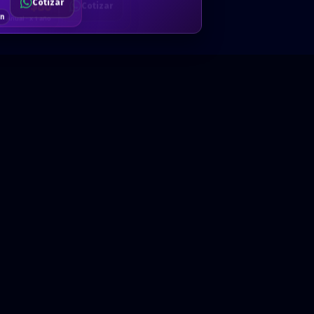
Cotizar
$80
Solicitar
Hablemos
Cotizar
ón
Anual · x 1 año