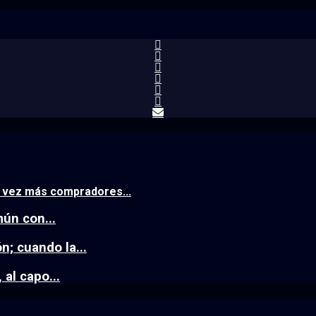
a vez más compradores...
mún con...
; cuando la...
al capo...