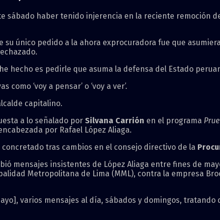
ste sábado haber tenido injerencia en la reciente remoción 
e su único pedido a la ahora exprocuradora fue que asumiera
 rechazado.
e he hecho es pedirle que asuma la defensa del Estado peruan
s como ‘voy a pensar’ o ‘voy a ver’.
lcalde capitalino.
uesta a lo señalado por
Silvana Carrión
en el programa
Prue
 encabezada por Rafael López Aliaga.
 concretado tras cambios en el consejo directivo de la
Procu
bió mensajes insistentes de López Aliaga entre fines de mayo
ipalidad Metropolitana de Lima (MML), contra la empresa Bro
e mayo], varios mensajes al día, sábados y domingos, tratand