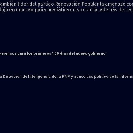
 también líder del partido Renovación Popular la amenazó co
ujo en una campaña mediática en su contra, además de reque
consensos para los primeros 100 días del nuevo gobierno
la Dirección de Inteligencia de la PNP y acusó uso político de la infor