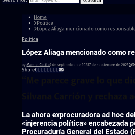
Search for:
Search
Home
Política
López Aliaga mencionado como responsable d
Política
López Aliaga mencionado como resp
by
Manuel Cotillo
7 de septiembre de 2025
7 de septiembre de 2025
0
Share
0
“Me parece grave lo que di
Silvana Carrión y rechaza 
La ahora exprocuradora ad hoc del
«injerencia política» encabezada p
Procuraduría General del Estado
(