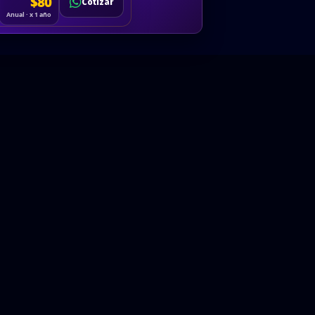
Cotizar
$80
Solicitar
Hablemos
Cotizar
ón
Anual · x 1 año