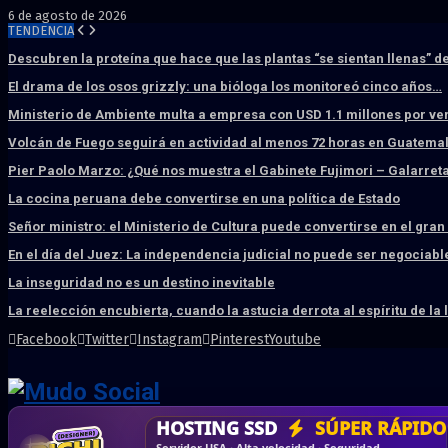
6 de agosto de 2026
TENDENCIA
Descubren la proteína que hace que las plantas “se sientan llenas” d
El drama de los osos grizzly: una bióloga los monitoreó cinco años…
Ministerio de Ambiente multa a empresa con USD 1.1 millones por ve
Volcán de Fuego seguirá en actividad al menos 72 horas en Guatema
Pier Paolo Marzo: ¿Qué nos muestra el Gabinete Fujimori – Galarret
La cocina peruana debe convertirse en una política de Estado
Señor ministro: el Ministerio de Cultura puede convertirse en el gra
En el día del Juez: La independencia judicial no puede ser negociabl
La inseguridad no es un destino inevitable
La reelección encubierta, cuando la astucia derrota al espíritu de la 
Facebook
Twitter
Instagram
Pinterest
Youtube
DISEÑO WEB
PROFESIONAL
HOSTING SSD
CRM & DASHBOARD
CORREO
CORPORATIVO
SÚPER RÁPIDO
A MEDI
Vende más por internet · Rápida · Moderna