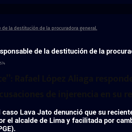
e la destitución de la procuradora general.
onsable de la destitución de la procura
574
ce”: Rafael López Aliaga respond
acusaciones de injerencia en su 
 caso Lava Jato denunció que su reciente
or el alcalde de Lima y facilitada por cam
PGE)
.