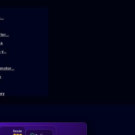
e…
rter…
la
a y…
n motor…
e
ley
DA
Desde