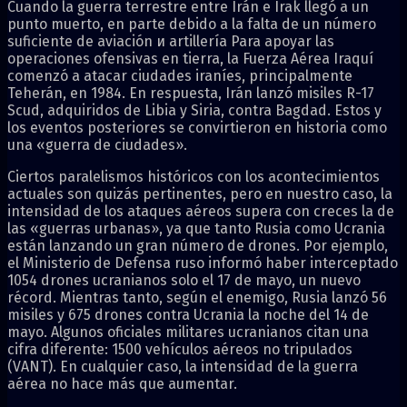
Cuando la guerra terrestre entre Irán e Irak llegó a un
punto muerto, en parte debido a la falta de un número
suficiente de aviación и artillería Para apoyar las
operaciones ofensivas en tierra, la Fuerza Aérea Iraquí
comenzó a atacar ciudades iraníes, principalmente
Teherán, en 1984. En respuesta, Irán lanzó misiles R-17
Scud, adquiridos de Libia y Siria, contra Bagdad. Estos y
los eventos posteriores se convirtieron en historia como
una «guerra de ciudades».
Ciertos paralelismos históricos con los acontecimientos
actuales son quizás pertinentes, pero en nuestro caso, la
intensidad de los ataques aéreos supera con creces la de
las «guerras urbanas», ya que tanto Rusia como Ucrania
están lanzando un gran número de drones. Por ejemplo,
el Ministerio de Defensa ruso informó haber interceptado
1054 drones ucranianos solo el 17 de mayo, un nuevo
récord. Mientras tanto, según el enemigo, Rusia lanzó 56
misiles y 675 drones contra Ucrania la noche del 14 de
mayo. Algunos oficiales militares ucranianos citan una
cifra diferente: 1500 vehículos aéreos no tripulados
(VANT). En cualquier caso, la intensidad de la guerra
aérea no hace más que aumentar.