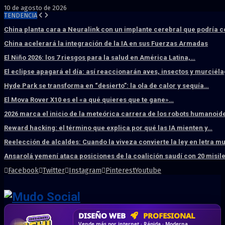
10 de agosto de 2026
TENDENCIA
China planta cara a Neuralink con un implante cerebral que podría 
China acelerará la integración de la IA en sus Fuerzas Armadas
El Niño 2026: los 7 riesgos para la salud en América Latina,…
El eclipse apagará el día: así reaccionarán aves, insectos y murciél
Hyde Park se transforma en “desierto”: la ola de calor y sequía…
El Mova Rover X10 es el «a qué quieres que te gane»…
2026 marca el inicio de la meteórica carrera de los robots humanoid
Reward hacking: el término que explica por qué las IA mienten y…
Reelección de alcaldes: Cuando la viveza convierte la ley en letra m
Ansarolá yemení ataca posiciones de la coalición saudí con 20 misil
Facebook
Twitter
Instagram
Pinterest
Youtube
DISEÑO WEB
PROFESIONAL
HOSTING SSD
CRM & DASHBOARD
CORREO
CORPORATIVO
SÚPER RÁPIDO
A MEDIDA
Desd
Vende más por internet · Rápida · Moderna