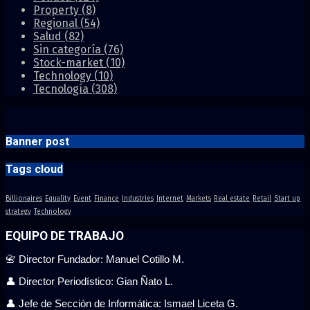
Property
(8)
Regional
(54)
Salud
(82)
Sin categoría
(76)
Stock-market
(10)
Technology
(10)
Tecnología
(308)
Banner post
Tags cloud
Billionaires
Equality
Event
Finance
Industries
Internet
Markets
Real estate
Retail
Start up
strategy
Technology
EQUIPO DE TRABAJO
📇 Director Fundador: Manuel Cotillo M.
👤 Director Periodístico: Gian Ñato L.
👤 Jefe de Sección de Informática: Ismael Liceta G.