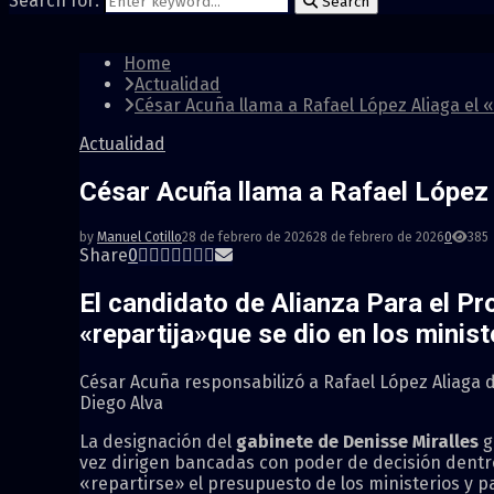
Search for:
Search
Home
Actualidad
César Acuña llama a Rafael López Aliaga el 
Actualidad
César Acuña llama a Rafael López 
by
Manuel Cotillo
28 de febrero de 2026
28 de febrero de 2026
0
385
Share
0
El candidato de Alianza Para el P
«repartija»que se dio en los minist
César Acuña responsabilizó a Rafael López Aliaga d
Diego Alva
La designación del
gabinete de Denisse Miralles
g
vez dirigen bancadas con poder de decisión dentr
«repartirse» el presupuesto de los ministerios y pa