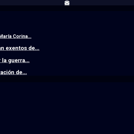
aría Corina...
n exentos de...
la guerra...
ación de...