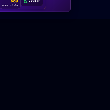
Cotizar
$80
Solicitar
Hablemos
Cotizar
ón
Anual · x 1 año