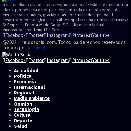
Nace un diario digital, como respuesta a la necesidad de mejorar la
oferta periodística en el país, concentrada en un oligopolio de
medios tradicionales, gracias a las oportunidades que da el
desarrollo tecnológico, es posible impulsar una prensa alternativa
© Empresa Editora Mudo Social S.R.L. Direccion Virtual:
mudosocial.com Lima 13 - Perú
Facebook
Twitter
Instagram
Pinterest
Youtube
@2022 - mudosocial.com. Todos los derechos reservados
creado por
Richiweb
Facebook
Twitter
Instagram
Pinterest
Youtube
Actualidad
Política
Economía
Internacional
Regional
Medio Ambiente
Opinión
Tecnología
Cultura
Deporte
Salud