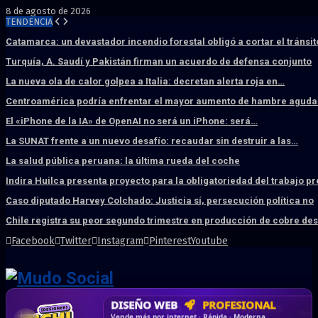
8 de agosto de 2026
TENDENCIA
Catamarca: un devastador incendio forestal obligó a cortar el tránsit
Turquía, A. Saudí y Pakistán firman un acuerdo de defensa conjunto
La nueva ola de calor golpea a Italia: decretan alerta roja en…
Centroamérica podría enfrentar el mayor aumento de hambre aguda 
El «iPhone de la IA» de OpenAI no será un iPhone: será…
La SUNAT frente a un nuevo desafío: recaudar sin destruir a las…
La salud pública peruana: la última rueda del coche
Indira Huilca presenta proyecto para la obligatoriedad del trabajo p
Caso diputado Harvey Colchado: Justicia sí, persecución política no
Chile registra su peor segundo trimestre en producción de cobre de
Facebook
Twitter
Instagram
Pinterest
Youtube
DISEÑO WEB
PROFESIONAL
HOSTING SSD
CRM & DASHBOARD
CORREO
CORPORATIVO
SÚPER RÁPIDO
A MEDIDA
Desd
Vende más por internet · Rápida · Moderna