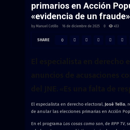
primarios en Acción Popul
«evidencia de un fraude»
by
Manuel Cotillo
16 de diciembre de 2025
0
453
SHARE
0
El especialista en derecho 
anuncios de acusaciones co
del JNE. «Es una falta de re
El especialista en derecho electoral,
José Tello
, 
de anular las elecciones primarias en Acción Popu
En el programa
Las cosas como son
, de
RPP TV
, 