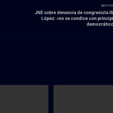
NEXT PO
JNE sobre denuncia de congresista Il
López: «no se condice con princip
democrátic