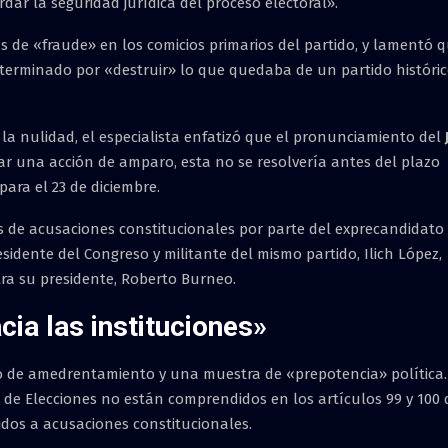
rdar la seguridad jurídica del proceso electoral».
s de «fraude» en los comicios primarios del partido, y lamentó 
 terminado por «destruir» lo que quedaba de un partido históri
r la nulidad, el especialista enfatizó que el pronunciamiento del
entar una acción de amparo, esta no se resolvería antes del plazo
para el 23 de diciembre.
 de acusaciones constitucionales por parte del exprecandidato
esidente del Congreso y militante del mismo partido, Ilich López,
tra su presidente, Roberto Burneo.
cia las instituciones»
nto de amedrentamiento y una muestra de «prepotencia» política.
 de Elecciones no están comprendidos en los artículos 99 y 100 
idos a acusaciones constitucionales.