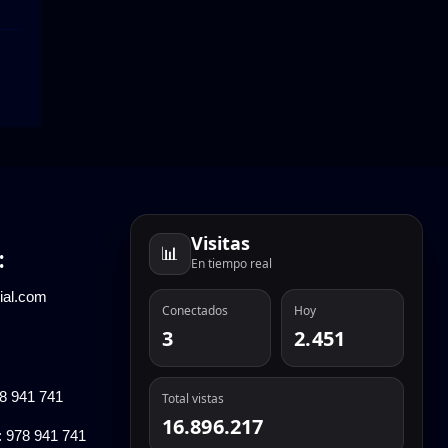
Visitas
📊
:
En tiempo real
ial.com
Conectados
Hoy
3
2.451
78 941 741
Total vistas
16.896.217
: 978 941 741