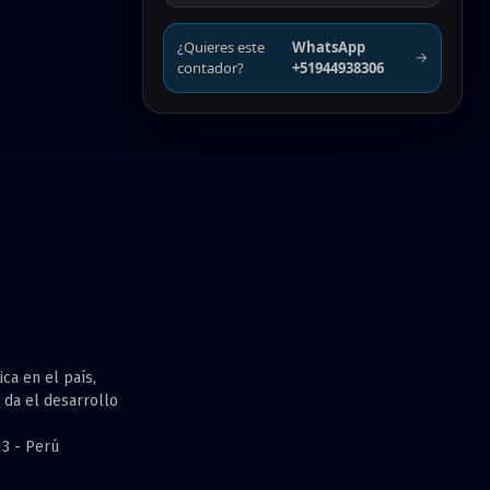
¿Quieres este
WhatsApp
→
contador?
+51944938306
ca en el país,
 da el desarrollo
13 - Perú