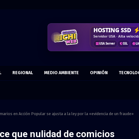
DISEÑO WEB
HOSTING SSD
CRM & DASHBO
CORREO
COR
Vende más por internet · 
Servidor USA · Alta veloci
Control · Automatiza · Mej
Más confianza · Marca prof
Responsive
Optimizad
USA Server
SSL
Li
Tu dominio
KPIs
Datos
Antispam
Flujo
L
REGIONAL
MEDIO AMBIENTE
OPINIÓN
TECNOLO
imarios en Acción Popular se ajusta a la ley por la «evidencia de un fraude»
dice que nulidad de comicios