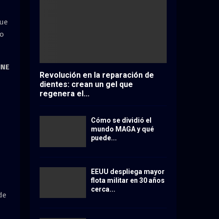
que
co
JNE
Revolución en la reparación de
dientes: crean un gel que
regenera el...
Cómo se dividió el
mundo MAGA y qué
puede...
EEUU despliega mayor
flota militar en 30 años
cerca...
de