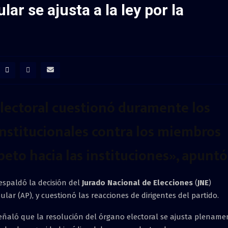
ar se ajusta a la ley por la
electoral cuestionó duramente los
nstitucionales contra los miembros
speto hacia las instituciones», apuntó
respaldó la decisión del
Jurado Nacional de Elecciones
(
JNE
)
lar (AP), y cuestionó las reacciones de dirigentes del partido.
señaló que la resolución del órgano electoral se ajusta plename