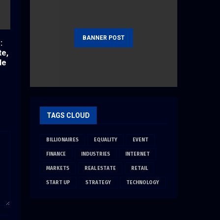
BANNER POST
:
te,
de
TAGS CLOUD
BILLIONAIRES
EQUALITY
EVENT
FINANCE
INDUSTRIES
INTERNET
MARKETS
REAL ESTATE
RETAIL
START UP
STRATEGY
TECHNOLOGY