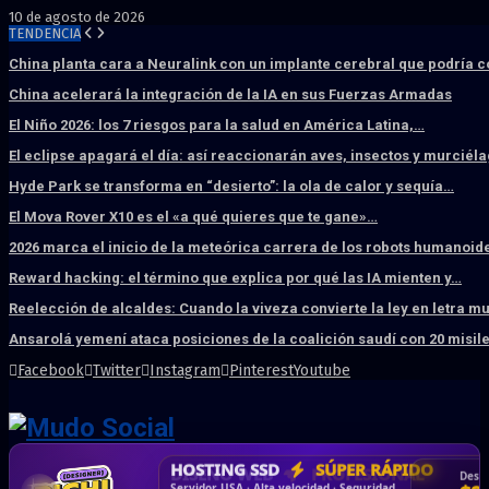
10 de agosto de 2026
TENDENCIA
China planta cara a Neuralink con un implante cerebral que podría 
China acelerará la integración de la IA en sus Fuerzas Armadas
El Niño 2026: los 7 riesgos para la salud en América Latina,…
El eclipse apagará el día: así reaccionarán aves, insectos y murciél
Hyde Park se transforma en “desierto”: la ola de calor y sequía…
El Mova Rover X10 es el «a qué quieres que te gane»…
2026 marca el inicio de la meteórica carrera de los robots humanoid
Reward hacking: el término que explica por qué las IA mienten y…
Reelección de alcaldes: Cuando la viveza convierte la ley en letra m
Ansarolá yemení ataca posiciones de la coalición saudí con 20 misil
Facebook
Twitter
Instagram
Pinterest
Youtube
DISEÑO WEB
PROFESIONAL
HOSTING SSD
CRM & DASHBOARD
CORREO
CORPORATIVO
SÚPER RÁPIDO
A MEDIDA
Desd
Vende más por internet · Rápida · Moderna