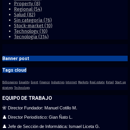
Property
(8)
Regional
(54)
Salud
(82)
Sin categoría
(76)
Stock-market
(10)
Technology
(10)
Tecnología
(314)
Banner post
Tags cloud
Billionaires
Equality
Event
Finance
Industries
Internet
Markets
Real estate
Retail
Start up
strategy
Technology
EQUIPO DE TRABAJO
📇 Director Fundador: Manuel Cotillo M.
👤 Director Periodístico: Gian Ñato L.
👤 Jefe de Sección de Informática: Ismael Liceta G.