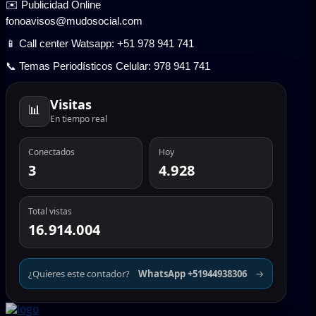
✉️ Publicidad Online
fonoavisos@mudosocial.com
📱 Call center Watsapp: +51 978 941 741
📞 Temas Periodísticos Celular: 978 941 741
Visitas
📊
En tiempo real
Conectados
Hoy
3
4.928
Total vistas
16.914.004
¿Quieres este contador?
WhatsApp +51944938306
→