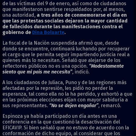
de las víctimas del 9 de enero, así como de ciudadanos
que manifestaron sentirse respaldados por, al menos,
una autoridad,
a tres años de conmemorarse el día en
que las protestas sociales dejaron la mayor cantidad
de fallecidos durante las manifestaciones contra el
gobierno de
Dina Boluarte
.
La fiscal de la Nación suspendida afirmó que, desde
donde se encuentre, continuará luchando por recuperar
el cargo que le permita seguir impartiendo justicia real a
quienes más lo necesitan. Señaló que alejarse de los
reflectores públicos no es una opción.
“Modestamente
siento que mi país me necesita”
, indicó.
A los ciudadanos de Juliaca, Puno y de las regiones más
afectadas por la represión, les pidió no perder la
esperanza, tal como ella no la ha perdido, y exhortó a que
en las próximas elecciones elijan con mayor sabiduría a
sus representantes.
“No se dejen engañar”
, remarcó.
Espinoza ya había participado un día antes en una
conferencia en la que cuestionó la desactivación del
EFICAVIP. Si bien señaló que no estuvo de acuerdo con la
conformación de dicho equipo, al considerar que los