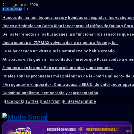
9 de agosto de 2026
TENDENCIA
Huesos de mamut, buques nazis y bombas sin explotar: los vestigios
Redes criminales en Costa Rica incorporan el tráfico de fauna y flor
De los terremotos a los huracanes: así funcionan los sensores que 
Justo cuando el 737 MAX volvía a darle oxígeno a Boeing, la…
La IA ha creado un virus que la naturaleza no había creado…
Atrapados en la guerra: los soldados heridos que Rusia vuelve a env
3 maneras en las que Petro marcó un antes y un después…
Cuáles son las propuestas más polémicas de la «patria milagro» de 
«Arrogante» e «hipócrita»: China acusa a EE.UU. de entorpecer ope
Constitucionalismo, democracia y representación
Facebook
Twitter
Instagram
Pinterest
Youtube
DISEÑO WEB
PROFESIONAL
HOSTING SSD
CRM & DASHBOARD
CORREO
CORPORATIVO
SÚPER RÁPIDO
A MEDIDA
Desd
Vende más por internet · Rápida · Moderna