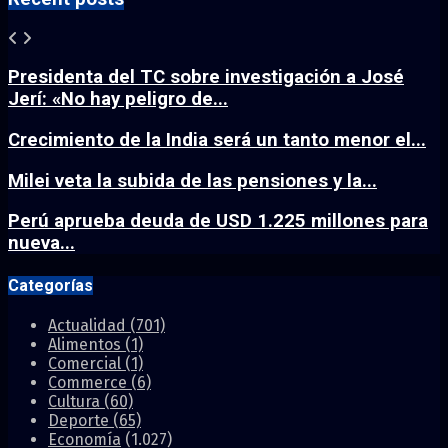
Presidenta del TC sobre investigación a José
Jerí: «No hay peligro de...
Crecimiento de la India será un tanto menor el...
Milei veta la subida de las pensiones y la...
Perú aprueba deuda de USD 1.225 millones para
nueva...
Categorías
Actualidad
(701)
Alimentos
(1)
Comercial
(1)
Commerce
(6)
Cultura
(60)
Deporte
(65)
Economía
(1.027)