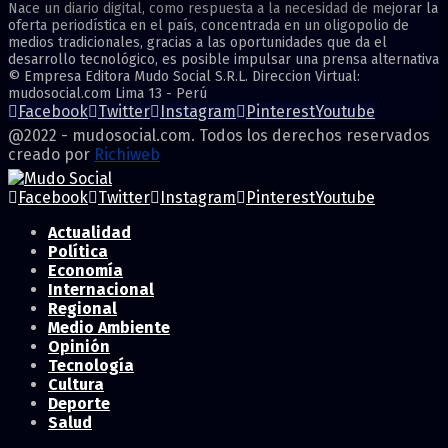
Nace un diario digital, como respuesta a la necesidad de mejorar la
oferta periodística en el país, concentrada en un oligopolio de
medios tradicionales, gracias a las oportunidades que da el
desarrollo tecnológico, es posible impulsar una prensa alternativa
© Empresa Editora Mudo Social S.R.L. Direccion Virtual:
mudosocial.com Lima 13 - Perú
Facebook
Twitter
Instagram
Pinterest
Youtube
@2022 - mudosocial.com. Todos los derechos reservados
creado por
Richiweb
Facebook
Twitter
Instagram
Pinterest
Youtube
Actualidad
Política
Economía
Internacional
Regional
Medio Ambiente
Opinión
Tecnología
Cultura
Deporte
Salud