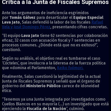
Crítica a la Junta de Fiscales Supremos
Ante los argumentos de ineficiencia esgrimidos
por
Tomás Gálvez
para desarticular el
Equipo Especial
Lava Jato
, Salas defendió la labor de los fiscales
Rafael
Vela y José Domingo Pérez
, presentando cifras concretas.
“El equipo
Lava Jato
tiene 62 sentencias por colaboración
eficaz, 32 casos con acusación fiscal y 7 sentencias en
procesos comunes. ¿Dónde está que no es exitoso?”,
cuestionó.
Según su análisis, el objetivo real es tumbarse el caso
‘Cócteles’, que involucra a la lideresa de la fuerza política
que «domina el Parlamento»,
Keiko Fujimori.
Finalmente, Salas cuestionó la legitimidad de la actual
Junta de Fiscales Supremos y señaló que el órgano de
gobierno del
Ministerio Público
carece de idoneidad
ética.
“Tenemos ya una Junta integrada por investigados como
Cuellos Blancos en su mayoría (…) un investigado que está
ejerciendo la
Fiscalía de la Nación
”, culminó.