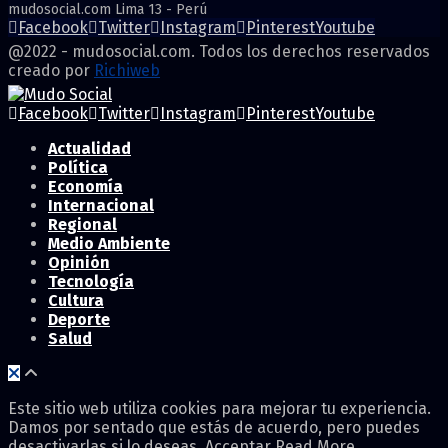
mudosocial.com Lima 13 - Perú
Facebook
Twitter
Instagram
Pinterest
Youtube
@2022 - mudosocial.com. Todos los derechos reservados
creado por
Richiweb
Facebook
Twitter
Instagram
Pinterest
Youtube
Actualidad
Política
Economía
Internacional
Regional
Medio Ambiente
Opinión
Tecnología
Cultura
Deporte
Salud
Este sitio web utiliza cookies para mejorar tu experiencia.
Damos por sentado que estás de acuerdo, pero puedes
desactivarlas si lo deseas.
Acceptar
Read More