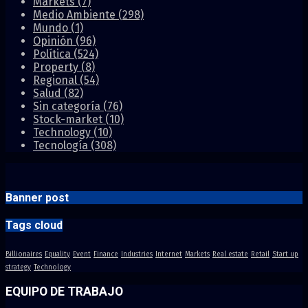
Markets
(7)
Medio Ambiente
(298)
Mundo
(1)
Opinión
(96)
Política
(524)
Property
(8)
Regional
(54)
Salud
(82)
Sin categoría
(76)
Stock-market
(10)
Technology
(10)
Tecnología
(308)
Banner post
Tags cloud
Billionaires
Equality
Event
Finance
Industries
Internet
Markets
Real estate
Retail
Start up
strategy
Technology
EQUIPO DE TRABAJO