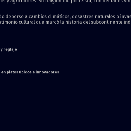
s y agricultores. Su religión fue politeísta, con deidades vinc
 pudo deberse a cambios climáticos, desastres naturales o inva
stimonio cultural que marcó la historia del subcontinente ind
y reglaje
 en platos típicos e innovadores