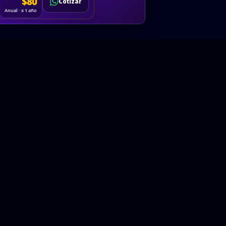
Cotizar
$80
Solicitar
Hablemos
Cotizar
ón
Anual · x 1 año