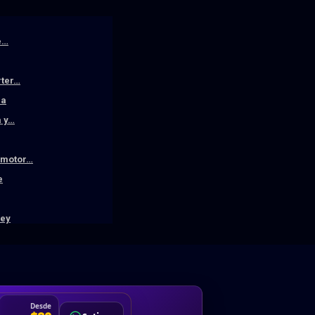
e…
rter…
la
a y…
n motor…
e
ley
DA
Desde