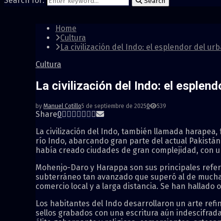
Search for:
Search
Home
Cultura
La civilización del Indo: el esplendor del u
Cultura
La civilización del Indo: el esplen
by
Manuel Cotillo
5 de septiembre de 2025
0
539
Share
0
La civilización del Indo, también llamada harapea, 
río Indo, abarcando gran parte del actual Pakistán
había creado ciudades de gran complejidad, con u
Mohenjo-Daro y Harappa son sus principales refere
subterráneo tan avanzado que superó al de muchas 
comercio local y a larga distancia. Se han hallado
Los habitantes del Indo desarrollaron un arte refi
sellos grabados con una escritura aún indescifrada