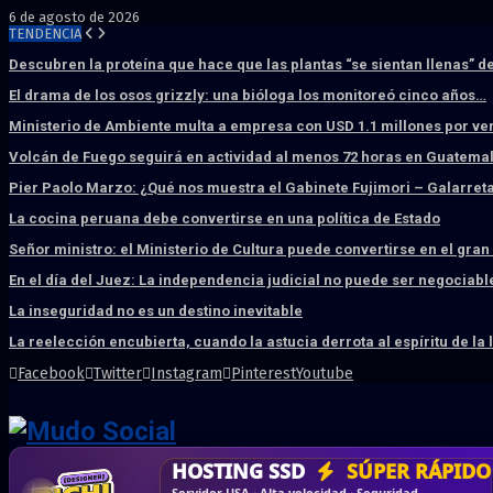
6 de agosto de 2026
TENDENCIA
Descubren la proteína que hace que las plantas “se sientan llenas” d
El drama de los osos grizzly: una bióloga los monitoreó cinco años…
Ministerio de Ambiente multa a empresa con USD 1.1 millones por ve
Volcán de Fuego seguirá en actividad al menos 72 horas en Guatema
Pier Paolo Marzo: ¿Qué nos muestra el Gabinete Fujimori – Galarret
La cocina peruana debe convertirse en una política de Estado
Señor ministro: el Ministerio de Cultura puede convertirse en el gra
En el día del Juez: La independencia judicial no puede ser negociabl
La inseguridad no es un destino inevitable
La reelección encubierta, cuando la astucia derrota al espíritu de la 
Facebook
Twitter
Instagram
Pinterest
Youtube
DISEÑO WEB
PROFESIONAL
HOSTING SSD
CRM & DASHBOARD
CORREO
CORPORATIVO
SÚPER RÁPIDO
A MEDI
Vende más por internet · Rápida · Moderna