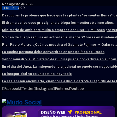
6 de agosto de 2026
TENDENCIA
Descubren la proteína que hace que las plantas “se sientan llenas” d
El drama de los osos grizzly: una bióloga los monitoreó cinco años…
Ministerio de Ambiente multa a empresa con USD 1.1 millones por ve
Volcán de Fuego seguirá en actividad al menos 72 horas en Guatema
Pier Paolo Marzo: ¿Qué nos muestra el Gabinete Fujimori – Galarret
La cocina peruana debe convertirse en una política de Estado
Señor ministro: el Ministerio de Cultura puede convertirse en el gra
En el día del Juez: La independencia judicial no puede ser negociabl
La inseguridad no es un destino inevitable
La reelección encubierta, cuando la astucia derrota al espíritu de la 
Facebook
Twitter
Instagram
Pinterest
Youtube
DISEÑO WEB
PROFESIONAL
HOSTING SSD
CRM & DASHBOARD
CORREO
CORPORATIVO
SÚPER RÁPIDO
A MEDIDA
Desd
Vende más por internet · Rápida · Moderna