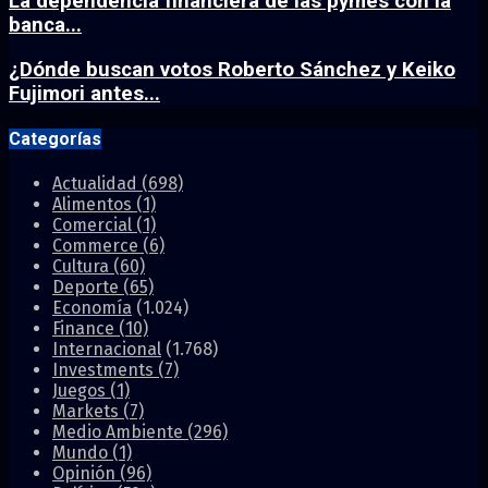
La dependencia financiera de las pymes con la
banca...
¿Dónde buscan votos Roberto Sánchez y Keiko
Fujimori antes...
Categorías
Actualidad
(698)
Alimentos
(1)
Comercial
(1)
Commerce
(6)
Cultura
(60)
Deporte
(65)
Economía
(1.024)
Finance
(10)
Internacional
(1.768)
Investments
(7)
Juegos
(1)
Markets
(7)
Medio Ambiente
(296)
Mundo
(1)
Opinión
(96)