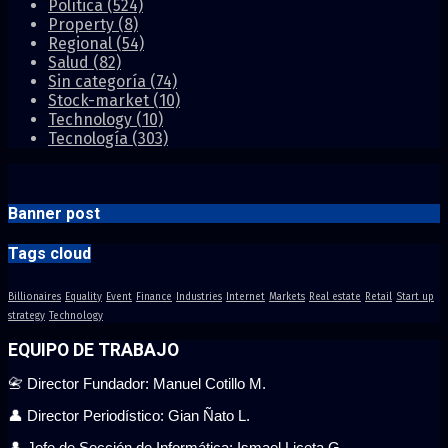
Política
(524)
Property
(8)
Regional
(54)
Salud
(82)
Sin categoría
(74)
Stock-market
(10)
Technology
(10)
Tecnología
(303)
Banner post
Tags cloud
Billionaires
Equality
Event
Finance
Industries
Internet
Markets
Real estate
Retail
Start up
strategy
Technology
EQUIPO DE TRABAJO
📇 Director Fundador: Manuel Cotillo M.
👤 Director Periodístico: Gian Ñato L.
👤 Jefe de Sección de Informática: Ismael Liceta G.