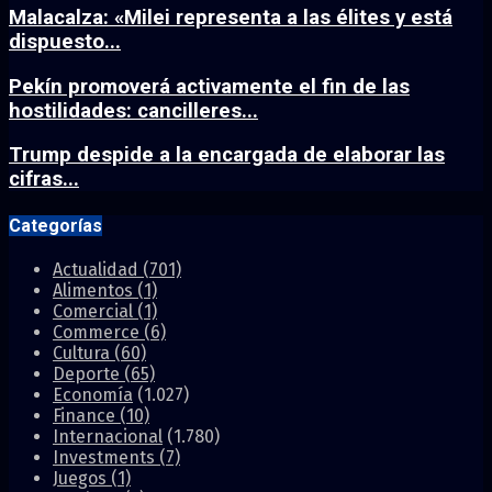
Malacalza: «Milei representa a las élites y está
dispuesto...
Pekín promoverá activamente el fin de las
hostilidades: cancilleres...
Trump despide a la encargada de elaborar las
cifras...
Categorías
Actualidad
(701)
Alimentos
(1)
Comercial
(1)
Commerce
(6)
Cultura
(60)
Deporte
(65)
Economía
(1.027)
Finance
(10)
Internacional
(1.780)
Investments
(7)
Juegos
(1)