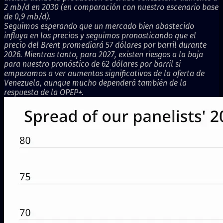
2 mb/d en 2030 (en comparación con nuestro escenario base
de 0,9 mb/d).
Seguimos esperando que un mercado bien abastecido
influya en los precios y seguimos pronosticando que el
precio del Brent promediará 57 dólares por barril durante
2026. Mientras tanto, para 2027, existen riesgos a la baja
para nuestro pronóstico de 62 dólares por barril si
empezamos a ver aumentos significativos de la oferta de
Venezuela, aunque mucho dependerá también de la
respuesta de la OPEP+.