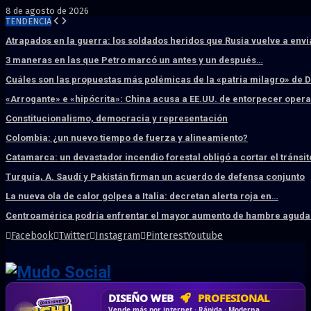
8 de agosto de 2026
TENDENCIA
Atrapados en la guerra: los soldados heridos que Rusia vuelve a env
3 maneras en las que Petro marcó un antes y un después…
Cuáles son las propuestas más polémicas de la «patria milagro» de 
«Arrogante» e «hipócrita»: China acusa a EE.UU. de entorpecer ope
Constitucionalismo, democracia y representación
Colombia: ¿un nuevo tiempo de fuerza y alineamiento?
Catamarca: un devastador incendio forestal obligó a cortar el tránsit
Turquía, A. Saudí y Pakistán firman un acuerdo de defensa conjunto
La nueva ola de calor golpea a Italia: decretan alerta roja en…
Centroamérica podría enfrentar el mayor aumento de hambre aguda 
Facebook
Twitter
Instagram
Pinterest
Youtube
DISEÑO WEB
PROFESIONAL
HOSTING SSD
CRM & DASHBOARD
CORREO
CORPORATIVO
SÚPER RÁPIDO
A MEDIDA
Desd
Vende más por internet · Rápida · Moderna