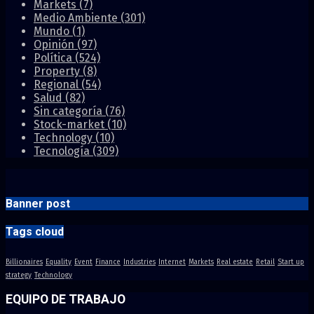
Markets
(7)
Medio Ambiente
(301)
Mundo
(1)
Opinión
(97)
Política
(524)
Property
(8)
Regional
(54)
Salud
(82)
Sin categoría
(76)
Stock-market
(10)
Technology
(10)
Tecnología
(309)
Banner post
Tags cloud
Billionaires
Equality
Event
Finance
Industries
Internet
Markets
Real estate
Retail
Start up
strategy
Technology
EQUIPO DE TRABAJO