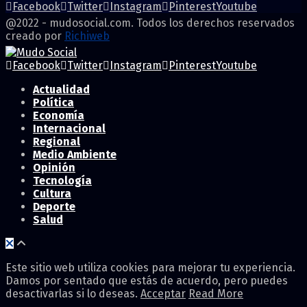
Facebook
Twitter
Instagram
Pinterest
Youtube
@2022 - mudosocial.com. Todos los derechos reservados
creado por
Richiweb
Facebook
Twitter
Instagram
Pinterest
Youtube
Actualidad
Política
Economía
Internacional
Regional
Medio Ambiente
Opinión
Tecnología
Cultura
Deporte
Salud
Este sitio web utiliza cookies para mejorar tu experiencia.
Damos por sentado que estás de acuerdo, pero puedes
desactivarlas si lo deseas.
Acceptar
Read More