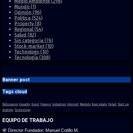
Medio Ambiente
(298)
Mundo
(1)
Opinión
(96)
Política
(524)
Property
(8)
Regional
(54)
Salud
(82)
Sin categoría
(76)
Stock-market
(10)
Technology
(10)
Tecnología
(308)
Banner post
Tags cloud
Billionaires
Equality
Event
Finance
Industries
Internet
Markets
Real estate
Retail
Start up
strategy
Technology
EQUIPO DE TRABAJO
📇 Director Fundador: Manuel Cotillo M.