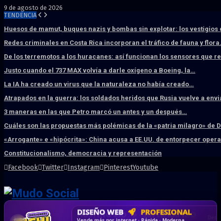
9 de agosto de 2026
TENDENCIA
Huesos de mamut, buques nazis y bombas sin explotar: los vestigios
Redes criminales en Costa Rica incorporan el tráfico de fauna y flor
De los terremotos a los huracanes: así funcionan los sensores que 
Justo cuando el 737 MAX volvía a darle oxígeno a Boeing, la…
La IA ha creado un virus que la naturaleza no había creado…
Atrapados en la guerra: los soldados heridos que Rusia vuelve a env
3 maneras en las que Petro marcó un antes y un después…
Cuáles son las propuestas más polémicas de la «patria milagro» de 
«Arrogante» e «hipócrita»: China acusa a EE.UU. de entorpecer ope
Constitucionalismo, democracia y representación
Facebook
Twitter
Instagram
Pinterest
Youtube
DISEÑO WEB
PROFESIONAL
HOSTING SSD
CRM & DASHBOARD
CORREO
CORPORATIVO
SÚPER RÁPIDO
A MEDIDA
Desd
Vende más por internet · Rápida · Moderna