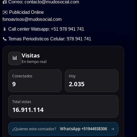
📠 Correo: contacto@mudosocial.com
✉️ Publicidad Online
fonoavisos@mudosocial.com
📱 Call center Watsapp: +51 978 941 741
📞 Temas Periodísticos Celular: 978 941 741
Visitas
📊
En tiempo real
Conectados
Hoy
9
2.035
Total vistas
16.911.114
¿Quieres este contador?
WhatsApp +51944938306
→