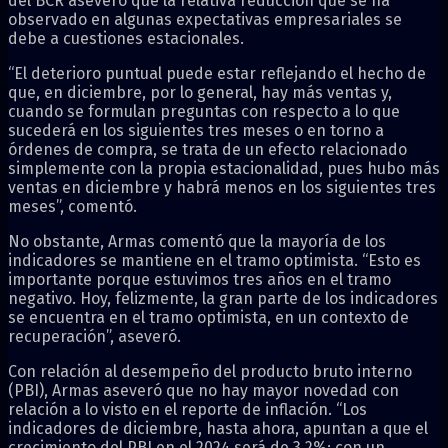
del BCR aseveró que la relativa reducción que se ha
observado en algunas expectativas empresariales se
debe a cuestiones estacionales.
“El deterioro puntual puede estar reflejando el hecho de
que, en diciembre, por lo general, hay más ventas y,
cuando se formulan preguntas con respecto a lo que
sucederá en los siguientes tres meses o en torno a
órdenes de compra, se trata de un efecto relacionado
simplemente con la propia estacionalidad, pues hubo más
ventas en diciembre y habrá menos en los siguientes tres
meses”, comentó.
No obstante, Armas comentó que la mayoría de los
indicadores se mantiene en el tramo optimista. “Esto es
importante porque estuvimos tres años en el tramo
negativo. Hoy, felizmente, la gran parte de los indicadores
se encuentra en el tramo optimista, en un contexto de
recuperación”, aseveró.
Con relación al desempeño del producto bruto interno
(PBI), Armas aseveró que no hay mayor novedad con
relación a lo visto en el reporte de inflación. “Los
indicadores de diciembre, hasta ahora, apuntan a que el
crecimiento del PBI en el 2024 será de 3,2%; con un