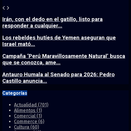
Irán, con el dedo en el gatillo, listo para
responder a cualquier...
Los rebeldes hutíes de Yemen aseguran que
Israel mató...
Campaña ‘Perú Maravillosamente Natural’ busca
que se conozca, ame...
Antauro Humala al Senado para 2026: Pedro
Castillo anuncia...
Categorías
Actualidad
(701)
Alimentos
(1)
Comercial
(1)
Commerce
(6)
Cultura
(60)