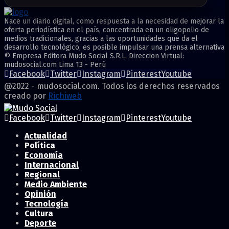
Nace un diario digital, como respuesta a la necesidad de mejorar la
oferta periodística en el país, concentrada en un oligopolio de
medios tradicionales, gracias a las oportunidades que da el
desarrollo tecnológico, es posible impulsar una prensa alternativa
© Empresa Editora Mudo Social S.R.L. Direccion Virtual:
mudosocial.com Lima 13 - Perú
Facebook
Twitter
Instagram
Pinterest
Youtube
@2022 - mudosocial.com. Todos los derechos reservados
creado por
Richiweb
Facebook
Twitter
Instagram
Pinterest
Youtube
Actualidad
Política
Economía
Internacional
Regional
Medio Ambiente
Opinión
Tecnología
Cultura
Deporte